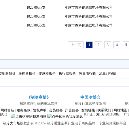
1026.00元/支
孝感市杰科传感器电子有限公司
1026.00元/支
孝感市杰科传感器电子有限公司
1026.00元/支
孝感市杰科传感器电子有限公司
上一页
1
2
3
4
5
控制器报价
遥控器报价
传感器报价
执行器报价
热量表报价
流量计报价
《制冷商情》
中国冷博会
制冷空调行业的主流媒体
制冷行业营销专业展
制
网站介绍
|
服务条款
|
隐私声明
|
会员服务
|
广告服务
|
友情链接
|
联系我们
|
网站地图
|
客服QQ：
ICP证：
湘 B2-20110082
广告经
制冷大市场
版权所有
©
2005-
制冷暖通空调行业电子商务品牌 专业制冷采购平台