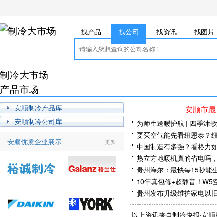
找产品
找公司
找资讯
找图片
制冷大市场
产品市场
安顺制冷产品库
安顺市最
安顺制冷公司库
为师生送暖护航 | 四季沐
要买空气能先看纽恩泰？纽
安顺优质企业展示
更多
测分享
中国制造有多强？看格力如
热立方地暖机真的省电吗
贵州海尔：最快每15秒能
10年真包修+超静音！W
贵州发布升级维护家电以
贵州省调整家电产品以旧
以上资讯来自制冷快报·安顺