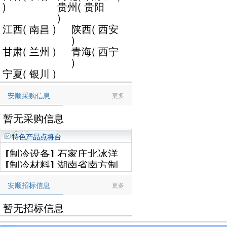
)
贵州
(
贵阳
)
江西
(
南昌
)
陕西
(
西安
)
甘肃
(
兰州
)
青海
(
西宁
)
宁夏
(
银川
)
安顺采购信息
更多
暂无采购信息
特色产品点将台
[
制冷设备
]
石家庄北冰洋
[
制冷材料
]
湖南省南方制
制冷设备工程有限公司
冷设备有限公司
安顺招标信息
更多
暂无招标信息