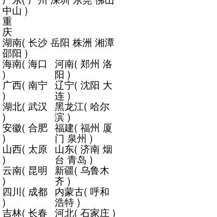
中山
)
重
庆
湖南
(
长沙
岳阳
株洲
湘潭
邵阳
)
海南
(
海口
河南
(
郑州
洛
)
阳
)
广西
(
南宁
辽宁
(
沈阳
大
)
连
)
湖北
(
武汉
黑龙江
(
哈尔
)
滨
)
安徽
(
合肥
福建
(
福州
厦
)
门
泉州
)
山西
(
太原
山东
(
济南
烟
)
台
青岛
)
云南
(
昆明
新疆
(
乌鲁木
)
齐
)
四川
(
成都
内蒙古
(
呼和
)
浩特
)
吉林
(
长春
河北
(
石家庄
)