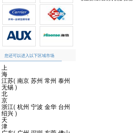
您还可以进入以下区域市场
上
海
江苏
(
南京
苏州
常州
泰州
无锡
)
北
京
浙江
(
杭州
宁波
金华
台州
绍兴
)
天
津
广东
(
广州
深圳
东莞
佛山