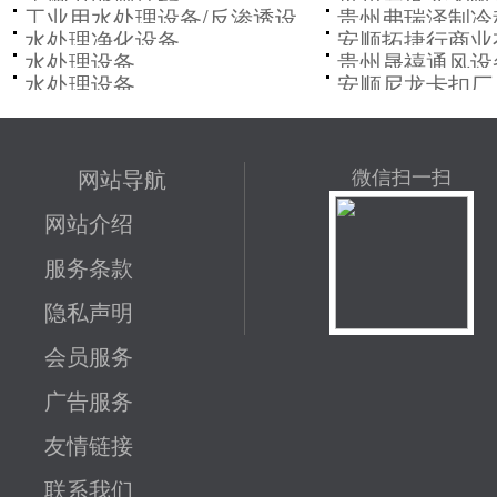
公司
工业用水处理设备/反渗透设
贵州弗瑞泽制冷
公司
水处理净化设备
安顺拓捷行商业
备
司
水处理设备
贵州晟禧通风设
水处理设备
安顺尼龙卡扣厂
公司
网站导航
微信扫一扫
网站介绍
服务条款
隐私声明
会员服务
广告服务
友情链接
联系我们