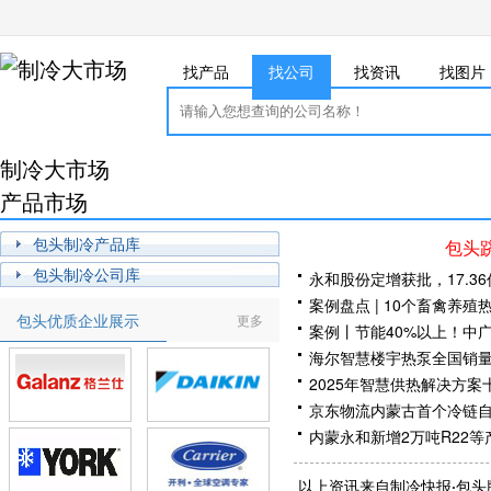
找产品
找公司
找资讯
找图片
制冷大市场
产品市场
包头制冷产品库
包头
包头制冷公司库
永和股份定增获批，17.3
案例盘点 | 10个畜禽养
包头优质企业展示
更多
案例丨节能40%以上！中
海尔智慧楼宇热泵全国销
2025年智慧供热解决方
京东物流内蒙古首个冷链
内蒙永和新增2万吨R22
要买空气能先看纽恩泰？纽
以上资讯来自制冷快报·包头
测分享