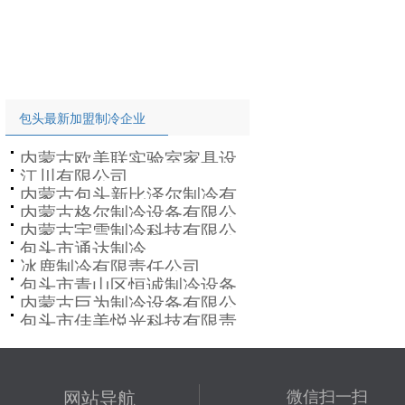
包头最新加盟制冷企业
内蒙古欧美联实验室家具设
江川有限公司
备有限公司
内蒙古包头新比泽尔制冷有
内蒙古格尔制冷设备有限公
限公司
内蒙古宇雪制冷科技有限公
司
包头市通达制冷
司
冰鹿制冷有限责任公司
包头市青山区恒诚制冷设备
内蒙古巨为制冷设备有限公
维修部
包头市佳美悦光科技有限责
司
任公司
网站导航
微信扫一扫