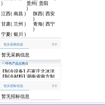
)
贵州
(
贵阳
)
江西
(
南昌
)
陕西
(
西安
)
甘肃
(
兰州
)
青海
(
西宁
)
宁夏
(
银川
)
包头采购信息
更多
暂无采购信息
特色产品点将台
[
制冷设备
]
石家庄北冰洋
[
制冷材料
]
湖南省南方制
制冷设备工程有限公司
冷设备有限公司
包头招标信息
更多
暂无招标信息