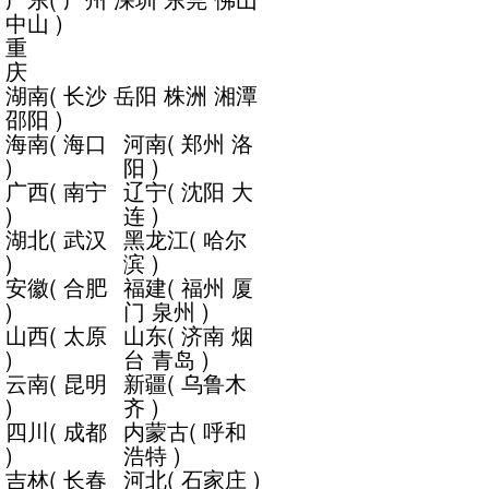
中山
)
重
庆
湖南
(
长沙
岳阳
株洲
湘潭
邵阳
)
海南
(
海口
河南
(
郑州
洛
)
阳
)
广西
(
南宁
辽宁
(
沈阳
大
)
连
)
湖北
(
武汉
黑龙江
(
哈尔
)
滨
)
安徽
(
合肥
福建
(
福州
厦
)
门
泉州
)
山西
(
太原
山东
(
济南
烟
)
台
青岛
)
云南
(
昆明
新疆
(
乌鲁木
)
齐
)
四川
(
成都
内蒙古
(
呼和
)
浩特
)
吉林
(
长春
河北
(
石家庄
)