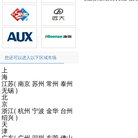
您还可以进入以下区域市场
上
海
江苏
(
南京
苏州
常州
泰州
无锡
)
北
京
浙江
(
杭州
宁波
金华
台州
绍兴
)
天
津
广东
(
广州
深圳
东莞
佛山