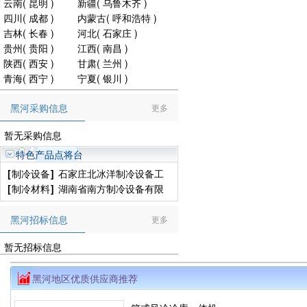
云南
(
昆明
)
新疆
(
乌鲁木齐
)
四川
(
成都
)
内蒙古
(
呼和浩特
)
吉林
(
长春
)
河北
(
石家庄
)
贵州
(
贵阳
)
江西
(
南昌
)
陕西
(
西安
)
甘肃
(
兰州
)
青海
(
西宁
)
宁夏
(
银川
)
黑河采购信息
更多
暂无采购信息
特色产品点将台
[
制冷设备
]
石家庄北冰洋制冷设备工
程有限公司
[
制冷材料
]
湖南省南方制冷设备有限
公司
黑河招标信息
更多
暂无招标信息
黑河地区优质供应商推荐