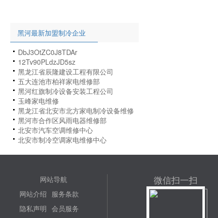
黑河最新加盟制冷企业
DbJ3OtZC0J8TDAr
12Tv90PLdzJD5sz
黑龙江省辰隆建设工程有限公司
五大连池市柏祥家电维修部
黑河红旗制冷设备安装工程公司
玉峰家电维修
黑龙江省北安市北方家电制冷设备维修
站
黑河市合作区风雨电器维修部
北安市汽车空调维修中心
北安市制冷空调家电维修中心
微信扫一扫
网站导航
网站介绍
服务条款
隐私声明
会员服务