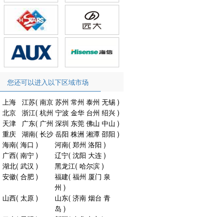
您还可以进入以下区域市场
上海
江苏
(
南京
苏州
常州
泰州
无锡
)
北京
浙江
(
杭州
宁波
金华
台州
绍兴
)
天津
广东
(
广州
深圳
东莞
佛山
中山
)
重庆
湖南
(
长沙
岳阳
株洲
湘潭
邵阳
)
海南
(
海口
)
河南
(
郑州
洛阳
)
广西
(
南宁
)
辽宁
(
沈阳
大连
)
湖北
(
武汉
)
黑龙江
(
哈尔滨
)
安徽
(
合肥
)
福建
(
福州
厦门
泉
州
)
山西
(
太原
)
山东
(
济南
烟台
青
岛
)