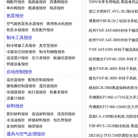
噪音风扇 冷库维修用电机价格
铜配件报价
电路板报价
四通阀报价
550W冷库专用电机 果蔬食药
单向阀报价
视液镜报价
电容报价
冰库 预冷库冷风机风扇电动
浙江大明|RFC 4VG-30.2制冷
热泵报价
预冷|气调冷库制冷设备价格
博莱特YBF4G20.2 铝排冷库
空气能热泵热水器报价
商用热水机报价
热泵水箱报价
热泵配件报价
备 冷冻冷藏库制冷机组价格
杭州YWF.A6T-600S外转子
制冷工具报价
冷水机空调电机 冷凝器风扇价
杭州YWF.A4T-300S外转子
制冷维修工具报价
真空泵报价
冷水机 维修风机 冷凝器风扇
YWF.A6T-630S 外转子轴流
冷媒加注回收报价
制冷剂钢瓶报价
温湿度计报价
压力表报价
检漏仪器报价
冷水机冻干机风机 冷凝器冷
杭州微光YWF4D-350S 外转
焊接设备报价
水机空调冻干机电机 低噪音 
微光YWF4E-400S 外转子风
自动控制报价
空调冻干机电机 低噪音 轴流
微光YWF4E-300S 外转子风
温控器报价
配电控制箱报价
微电脑控制器报价
遥控器报价
冻干机空调电机 低噪音 轴流
精创ECB-5060果蔬保鲜肉类
传感器报价
执行器报价
热量表报价
屠宰排酸预冷库温度控制箱价
丹佛斯KP5 060-117191压力开关
流量计报价
材料报价
力控制器 空调制冷配件价格
丹佛斯KP15 060-126491压力开关
密封材料报价
保温材料报价
清洗剂报价
压力控制器 空调制冷配件价格
原装CA-1500制冷机组 沈阳谷
冷冻油报价
焊接材料报价
包扎带报价
压缩机 水冷凝器冷冻冷藏价格
YBF4PCS-15GR制冷机组 
发泡料报价
铜管报价
通风与空气处理报价
鲜库冻库冰库 15匹冷冻冷藏
ZB21KQ-TFD-558空调型