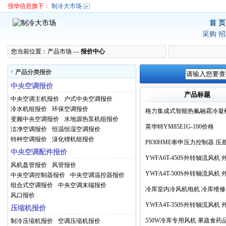
强华信息旗下：
制冷大市场
首 页
采购
招
您当前位置：
产品市场
—
报价中心
产品分类报价
中央空调报价
产品标题
中央空调主机报价
户式中央空调报价
冷水机组报价
环保空调报价
格力集成式智能热氟融霜冷凝
变频中央空调报价
水地源热泵机组报价
英华特YM85E1G-100价格
洁净空调报价
恒温恒湿空调报价
特种空调报价
溴化锂机组报价
P830HME奉申压力控制器 压
中央空调配件报价
缩机保护开关 高低压力控制价
YWFA6T-450S外转轴流风机
风机盘管报价
风管报价
低噪音风扇 冷库维修用电机价
YWFA4T-500S外转轴流风机
中央空调控制器报价
中央空调温控器报价
组合式空调报价
中央空调末端报价
低噪音风扇 冷库维修用电机价
冷库室内冷风机电机 冷库维修
风口报价
品 药品保鲜库 冻库冰库 冷风
YWFA4T-350S外转轴流风机
压缩机报价
低噪音风扇 冷库维修用电机价
550W冷库专用风机 果蔬食药
制冷压缩机报价
空调压缩机报价