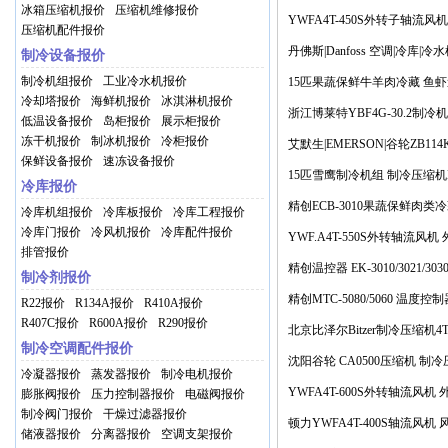
冰箱压缩机报价
压缩机维修报价
冰库 预冷库冷风机风扇电动
YWFA4T-450S外转子轴流风机 A
压缩机配件报价
扇电机 低噪音外转子电机价格
丹佛斯|Danfoss 空调|冷库|冷
制冷设备报价
SM185S4CC SM|SY|SZ涡
制冷机组报价
工业冷水机报价
15匹果蔬保鲜牛羊肉冷藏 鱼
冷却塔报价
海鲜机报价
冰淇淋机报价
酸蔬菜预冷降温 制冷设备价格
浙江博莱特YBF4G-30.2制冷
低温设备报价
岛柜报价
展示柜报价
冻干机报价
制冰机报价
冷柜报价
预冷|气调冷库制冷设备价格
艾默生|EMERSON|谷轮ZB114K
保鲜设备报价
速冻设备报价
551 CopelandScroll制冷压 缩
15匹雪鹰制冷机组 制冷压缩机BF
冷库报价
江雪鹰冷冻冷藏设备价格
精创ECB-3010果蔬保鲜肉类
冷库机组报价
冷库板报价
冷库工程报价
冷库门报价
冷风机报价
冷库配件报价
屠宰排酸预冷库温度控制箱价
YWF.A4T-550S外转轴流风
排管报价
低噪音风扇 冷库维修用电机价
精创温控器 EK-3010/3021/3
制冷剂报价
柜冰箱温度制冷化霜控制价格
精创MTC-5080/5060 温度
R22报价
R134A报价
R410A报价
R407C报价
R600A报价
R290报价
电子数显 智能温度控制器价格
北京比泽尔Bitzer制冷压缩机4T
制冷空调配件报价
杆 冷库压缩机维修配件价格
沈阳谷轮 CA0500压缩机 制
冷凝器报价
蒸发器报价
制冷电机报价
制冷机 冷库压缩机价格
YWFA4T-600S外转轴流风机
膨胀阀报价
压力控制器报价
电磁阀报价
制冷阀门报价
干燥过滤器报价
低噪音风扇 冷库维修用电机价
顿力YWFA4T-400S轴流风机
储液器报价
分离器报价
空调支架报价