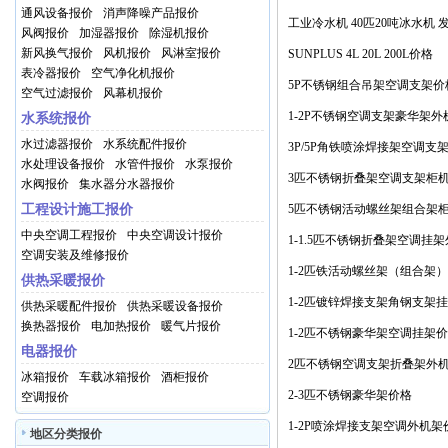
通风设备报价
消声降噪产品报价
凝机组价格
工业冷水机 40匹20吨冰水机
风阀报价
加湿器报价
除湿机报价
冷却机 注塑模具冷水机价格
新风换气报价
风机报价
风淋室报价
SUNPLUS 4L 20L 200L价格
表冷器报价
空气净化机报价
5P不锈钢组合吊架空调支架价
空气过滤报价
风幕机报价
1-2P不锈钢空调支架豪华架
水系统报价
水过滤器报价
水系统配件报价
3P/5P角铁喷涂焊接架空调支
水处理设备报价
水管件报价
水泵报价
格
3匹不锈钢折叠架空调支架柜
水阀报价
集水器分水器报价
工程设计施工报价
5匹不锈钢活动螺丝架组合架
中央空调工程报价
中央空调设计报价
1-1.5匹不锈钢折叠架空调挂
空调安装及维修报价
格
1-2匹铁活动螺丝架（组合架
供热采暖报价
1-2匹镀锌焊接支架角钢支架
供热采暖配件报价
供热采暖设备报价
换热器报价
电加热报价
暖气片报价
1-2匹不锈钢豪华架空调挂架
电器报价
2匹不锈钢空调支架折叠架外
冰箱报价
车载冰箱报价
酒柜报价
2-3匹不锈钢豪华架价格
空调报价
1-2P喷涂焊接支架空调外机架
地区分类报价