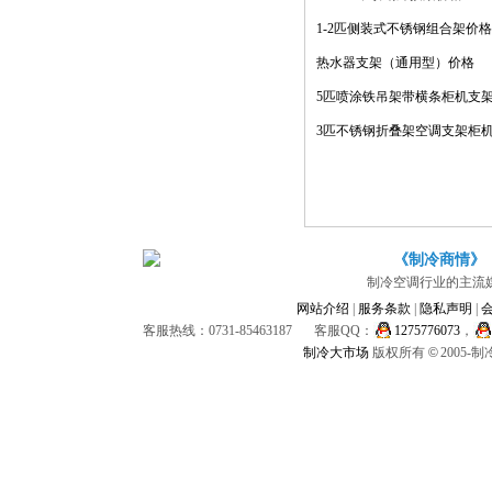
1-2匹侧装式不锈钢组合架价格
热水器支架（通用型）价格
5匹喷涂铁吊架带横条柜机支
架价格
3匹不锈钢折叠架空调支架柜
《制冷商情》
制冷空调行业的主流
网站介绍
|
服务条款
|
隐私声明
|
客服热线：0731-85463187
客服QQ：
1275776073
，
制冷大市场
版权所有
©
2005-
制