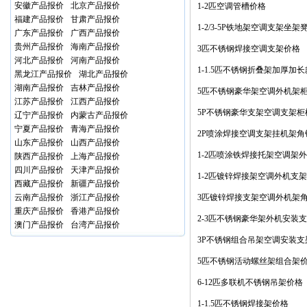
安徽产品报价
北京产品报价
1-2匹空调管槽价格
福建产品报价
甘肃产品报价
1-2/3-5P铁地架空调支架坐
广东产品报价
广西产品报价
贵州产品报价
海南产品报价
3匹不锈钢焊接空调支架价格
河北产品报价
河南产品报价
1-1.5匹不锈钢折叠架加厚加
黑龙江产品报价
湖北产品报价
湖南产品报价
吉林产品报价
外机支架价格
5匹不锈钢豪华架空调外机架
江苏产品报价
江西产品报价
5P不锈钢豪华支架空调支架柜
辽宁产品报价
内蒙古产品报价
宁夏产品报价
青海产品报价
2P喷涂焊接空调支架挂机架角
山东产品报价
山西产品报价
架子价格
1-2匹喷涂铁焊接托架空调架
陕西产品报价
上海产品报价
四川产品报价
天津产品报价
1-2匹镀锌焊接架空调外机支
西藏产品报价
新疆产品报价
云南产品报价
浙江产品报价
3匹镀锌焊接支架空调外机架
重庆产品报价
香港产品报价
2-3匹不锈钢豪华架外机安装
澳门产品报价
台湾产品报价
格
3P不锈钢组合吊架空调安装支
5匹不锈钢活动螺丝架组合架
6-12匹多联机不锈钢吊架价格
1-1.5匹不锈钢焊接架价格