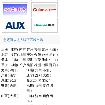
您还可以进入以下区域市场
上海
江苏
(
南京
苏州
常州
泰州
无锡
)
北京
浙江
(
杭州
宁波
金华
台州
绍兴
)
天津
广东
(
广州
深圳
东莞
佛山
中山
)
重庆
湖南
(
长沙
岳阳
株洲
湘潭
邵阳
)
海南
(
海口
)
河南
(
郑州
洛阳
)
广西
(
南宁
)
辽宁
(
沈阳
大连
)
湖北
(
武汉
)
黑龙江
(
哈尔滨
)
安徽
(
合肥
)
福建
(
福州
厦门
泉
州
)
山西
(
太原
)
山东
(
济南
烟台
青
岛
)