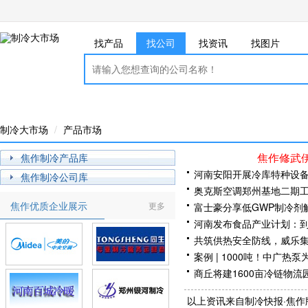
找产品
找公司
找资讯
找图片
制冷大市场
产品市场
焦作修武
焦作制冷产品库
河南安阳开展冷库特种设
焦作制冷公司库
奥克斯空调郑州基地二期
焦作优质企业展示
更多
富士豪分享低GWP制冷剂
技术论坛
河南发布食品产业计划：到2
共筑供热安全防线，威乐
案例 | 1000吨！中广
商丘将建1600亩冷链物流
e数据为证！海尔磁悬浮用
以上资讯来自制冷快报·焦作