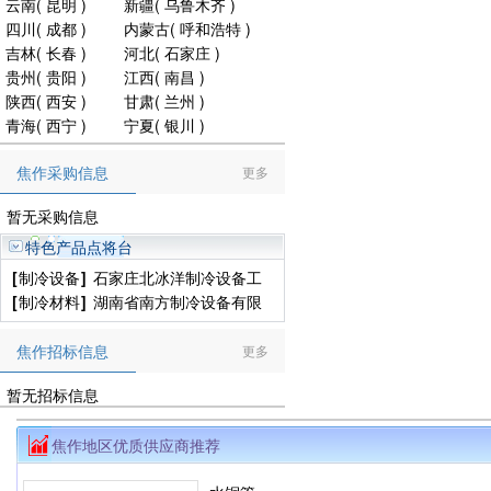
云南
(
昆明
)
新疆
(
乌鲁木齐
)
四川
(
成都
)
内蒙古
(
呼和浩特
)
吉林
(
长春
)
河北
(
石家庄
)
贵州
(
贵阳
)
江西
(
南昌
)
陕西
(
西安
)
甘肃
(
兰州
)
青海
(
西宁
)
宁夏
(
银川
)
焦作采购信息
更多
暂无采购信息
特色产品点将台
[
制冷设备
]
石家庄北冰洋制冷设备工
程有限公司
[
制冷材料
]
湖南省南方制冷设备有限
公司
焦作招标信息
更多
暂无招标信息
焦作地区优质供应商推荐