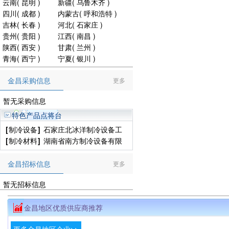
云南
(
昆明
)
新疆
(
乌鲁木齐
)
四川
(
成都
)
内蒙古
(
呼和浩特
)
吉林
(
长春
)
河北
(
石家庄
)
贵州
(
贵阳
)
江西
(
南昌
)
陕西
(
西安
)
甘肃
(
兰州
)
青海
(
西宁
)
宁夏
(
银川
)
金昌采购信息
更多
暂无采购信息
特色产品点将台
[
制冷设备
]
石家庄北冰洋制冷设备工
程有限公司
[
制冷材料
]
湖南省南方制冷设备有限
公司
金昌招标信息
更多
暂无招标信息
金昌地区优质供应商推荐