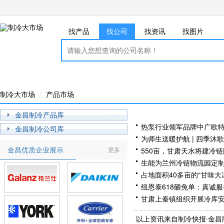
找产品
找公司
找资讯
找图片
制冷大市场
产品市场
金昌制冷产品库
热泵行业领军品牌中广欧
金昌制冷公司库
为师生送暖护航 | 四季沐
金昌优质企业展示
更多
550亩，甘肃天水将建冷
生能为兰州冷链物流园定
占地面积40多亩的“甘味大
纽恩泰618砸免单：真诚
甘肃上秦镇组织开展冷库
绿色创新再获权威认可！
以上资讯来自制冷快报·金昌