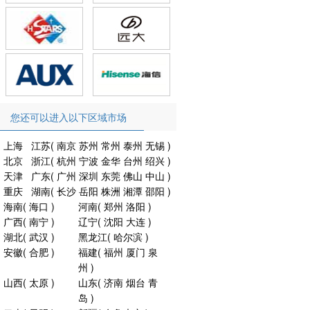
您还可以进入以下区域市场
上海
江苏
(
南京
苏州
常州
泰州
无锡
)
北京
浙江
(
杭州
宁波
金华
台州
绍兴
)
天津
广东
(
广州
深圳
东莞
佛山
中山
)
重庆
湖南
(
长沙
岳阳
株洲
湘潭
邵阳
)
海南
(
海口
)
河南
(
郑州
洛阳
)
广西
(
南宁
)
辽宁
(
沈阳
大连
)
湖北
(
武汉
)
黑龙江
(
哈尔滨
)
安徽
(
合肥
)
福建
(
福州
厦门
泉
州
)
山西
(
太原
)
山东
(
济南
烟台
青
岛
)