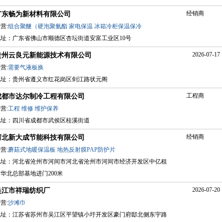
经销商
广东畅为新材料有限公司
营:
组合聚醚（硬泡聚氨酯
家电保温
冰箱冷柜保温保冷
地址：广东省佛山市顺德区杏坛街道安富工业区10号
2026-07-17 
贵州云良元新能源技术有限公司
营:
需要气液板换
地址：贵州省遵义市红花岗区剑江路状元阁
工程商
成都市达尔制冷工程有限公司
营:
工程
维修
维护保养
地址：四川省成都市武侯区桂溪街道
经销商
河北新大成节能科技有限公司
营:
蘑菇式地暖保温板
地热反射膜PAP防护片
地址：河北省沧州市河间市河北省沧州市河间市经济开发区中亿租
华北总部基地进门200米
2026-07-20 
吴江市祥瑞纺织厂
营:
沙滩巾
地址：江苏省苏州市吴江区平望镇小圩开发区豪门府邸北侧东宇路