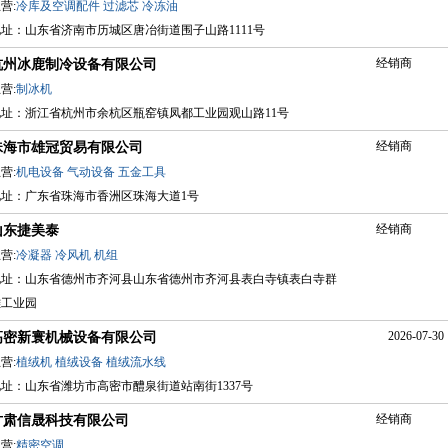
营:
冷库及空调配件
过滤芯
冷冻油
地址：山东省济南市历城区唐冶街道围子山路1111号
经销商
杭州冰鹿制冷设备有限公司
营:
制冰机
地址：浙江省杭州市余杭区瓶窑镇凤都工业园观山路11号
经销商
珠海市雄冠贸易有限公司
营:
机电设备
气动设备
五金工具
地址：广东省珠海市香洲区珠海大道1号
经销商
山东捷美泰
营:
冷凝器
冷风机
机组
地址：山东省德州市齐河县山东省德州市齐河县表白寺镇表白寺群
雄工业园
2026-07-30 
高密新寰机械设备有限公司
营:
植绒机
植绒设备
植绒流水线
址：山东省潍坊市高密市醴泉街道站南街1337号
经销商
甘肃信晟科技有限公司
营:
精密空调