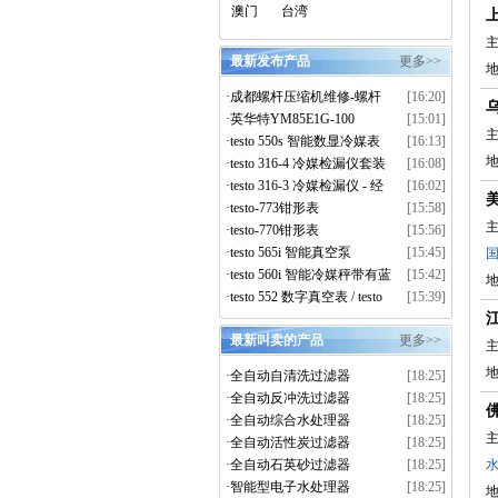
澳门
台湾
主
最新发布产品
更多>>
地
·
成都螺杆压缩机维修-螺杆
[16:20]
压缩机大修-离心压缩机维
·
英华特YM85E1G-100
[15:01]
主
修-上门拆解维保服务
·
testo 550s 智能数显冷媒表
[16:13]
真空套装
·
testo 316-4 冷媒检漏仪套装
[16:08]
·
testo 316-3 冷媒检漏仪 - 经
[16:02]
济型
·
testo-773钳形表
[15:58]
主
·
testo-770钳形表
[15:56]
·
testo 565i 智能真空泵
[15:45]
国
·
testo 560i 智能冷媒秤带有蓝
[15:42]
牙功能
·
testo 552 数字真空表 / testo
[15:39]
552i 智能真空探头
最新叫卖的产品
更多>>
主
·
全自动自清洗过滤器
[18:25]
·
全自动反冲洗过滤器
[18:25]
·
全自动综合水处理器
[18:25]
主
·
全自动活性炭过滤器
[18:25]
·
全自动石英砂过滤器
[18:25]
·
智能型电子水处理器
[18:25]