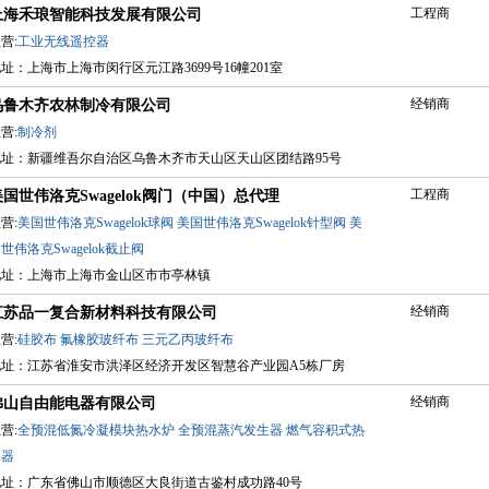
工程商
上海禾琅智能科技发展有限公司
营:
工业无线遥控器
址：上海市上海市闵行区元江路3699号16幢201室
经销商
乌鲁木齐农林制冷有限公司
营:
制冷剂
地址：新疆维吾尔自治区乌鲁木齐市天山区天山区团结路95号
工程商
美国世伟洛克Swagelok阀门（中国）总代理
营:
美国世伟洛克Swagelok球阀
美国世伟洛克Swagelok针型阀
美
世伟洛克Swagelok截止阀
地址：上海市上海市金山区市市亭林镇
经销商
江苏品一复合新材料科技有限公司
营:
硅胶布
氟橡胶玻纤布
三元乙丙玻纤布
地址：江苏省淮安市洪泽区经济开发区智慧谷产业园A5栋厂房
经销商
佛山自由能电器有限公司
营:
全预混低氮冷凝模块热水炉
全预混蒸汽发生器
燃气容积式热
水器
地址：广东省佛山市顺德区大良街道古鉴村成功路40号