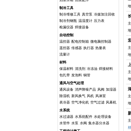
热泵水箱
热泵配件
制冷工具
制冷维修工具
真空泵
冷媒加注回收
制冷剂钢瓶
温湿度计
压力表
主
检漏仪器
焊接设备
自动控制
温控器
配电控制箱
微电脑控制器
主
遥控器
传感器
执行器
热量表
流量计
材料
保温材料
清洗剂
冷冻油
焊接材料
主
包扎带
发泡料
铜管
地
通风与空气处理
通风设备
消声降噪产品
风阀
加湿器
除湿机
新风换气
风机
风淋室
主
表冷器
空气净化机
空气过滤
风幕机
地
水系统
水过滤器
水系统配件
水处理设备
主
水管件
水泵
水阀
集水器分水器