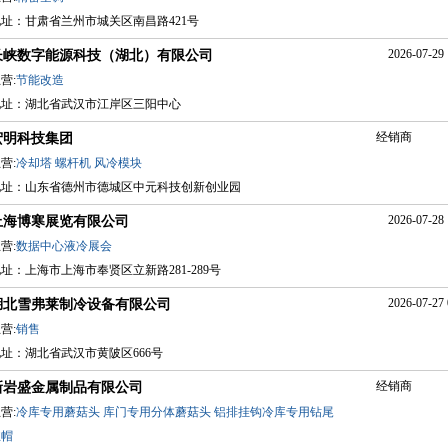
地址：甘肃省兰州市城关区南昌路421号
2026-07-29 
长峡数字能源科技（湖北）有限公司
营:
节能改造
地址：湖北省武汉市江岸区三阳中心
经销商
宏明科技集团
营:
冷却塔
螺杆机
风冷模块
地址：山东省德州市德城区中元科技创新创业园
2026-07-28 
上海博寒展览有限公司
营:
数据中心液冷展会
址：上海市上海市奉贤区立新路281-289号
2026-07-27 
湖北雪弗莱制冷设备有限公司
营:
销售
址：湖北省武汉市黄陂区666号
经销商
新岩盛金属制品有限公司
营:
冷库专用蘑菇头
库门专用分体蘑菇头
铝排挂钩冷库专用钻尾
丝帽