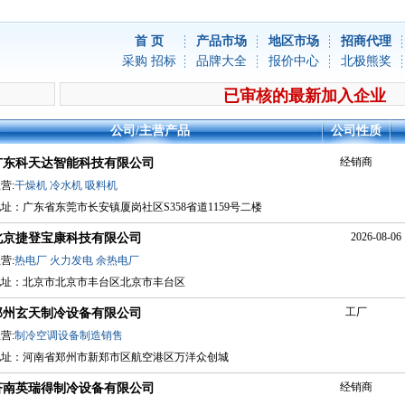
首 页
产品市场
地区市场
招商代理
采购
招标
品牌大全
报价中心
北极熊奖
已审核的最新加入企业
公司/主营产品
公司性质
经销商
广东科天达智能科技有限公司
营:
干燥机
冷水机
吸料机
址：广东省东莞市长安镇厦岗社区S358省道1159号二楼
2026-08-06 
北京捷登宝康科技有限公司
营:
热电厂
火力发电
余热电厂
地址：北京市北京市丰台区北京市丰台区
工厂
郑州玄天制冷设备有限公司
营:
制冷空调设备制造销售
地址：河南省郑州市新郑市区航空港区万洋众创城
经销商
济南英瑞得制冷设备有限公司