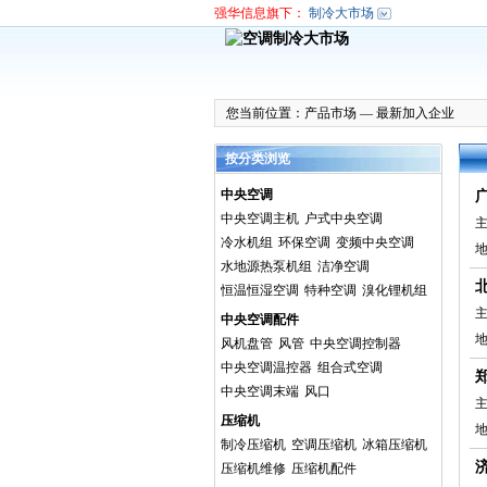
强华信息旗下：
制冷大市场
您当前位置：
产品市场
—
最新加入企业
按分类浏览
中央空调
中央空调主机
户式中央空调
主
冷水机组
环保空调
变频中央空调
地
水地源热泵机组
洁净空调
恒温恒湿空调
特种空调
溴化锂机组
主
中央空调配件
风机盘管
风管
中央空调控制器
中央空调温控器
组合式空调
中央空调末端
风口
主
压缩机
制冷压缩机
空调压缩机
冰箱压缩机
压缩机维修
压缩机配件