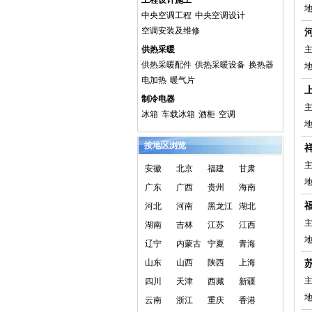
工程设计施工
中央空调工程
中央空调设计
空调安装及维修
供热采暖
主
供热采暖配件
供热采暖设备
换热器
电加热
暖气片
制冷电器
主
冰箱
车载冰箱
酒柜
空调
地
按地区浏览
主
安徽
北京
福建
甘肃
广东
广西
贵州
海南
河北
河南
黑龙江
湖北
主
湖南
吉林
江苏
江西
辽宁
内蒙古
宁夏
青海
山东
山西
陕西
上海
主
四川
天津
西藏
新疆
云南
浙江
重庆
香港