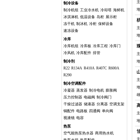
主
制冷设备
制冷机组
工业冷水机
冷却塔
海鲜机
冰淇淋机
低温设备
岛柜
展示柜
冻干机
制冰机
冷柜
保鲜设备
主
速冻设备
冷库
冷库机组
冷库板
冷库工程
冷库门
冷风机
冷库配件
排管
主
制冷剂
R22
R134A
R410A
R407C
R600A
R290
主
制冷空调配件
冷凝器
蒸发器
制冷电机
膨胀阀
压力控制器
电磁阀
制冷阀门
干燥过滤器
储液器
分离器
空调支架
铜配件
电路板
四通阀
单向阀
主
视液镜
电容
地
热泵
空气能热泵热水器
商用热水机
主