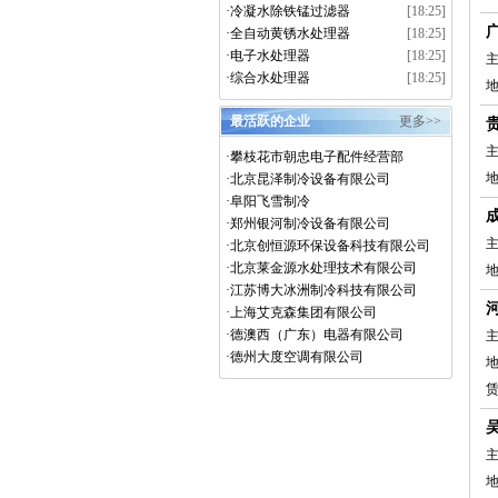
·
冷凝水除铁锰过滤器
[18:25]
·
全自动黄锈水处理器
[18:25]
·
电子水处理器
[18:25]
主
·
综合水处理器
[18:25]
最活跃的企业
更多>>
主
·
攀枝花市朝忠电子配件经营部
·
北京昆泽制冷设备有限公司
·
阜阳飞雪制冷
·
郑州银河制冷设备有限公司
主
·
北京创恒源环保设备科技有限公司
·
北京莱金源水处理技术有限公司
·
江苏博大冰洲制冷科技有限公司
·
上海艾克森集团有限公司
·
德澳西（广东）电器有限公司
主
·
德州大度空调有限公司
赁
主