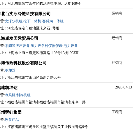
地址：河北省邯郸市永年区临洺关镇中华北大街109号
经销商
河北百丈冰冷链科技有限公司
营:
比泽尔机组
松下一体机
赛科为一体机
地址：河北省保定市莲池区未来石1号楼
经销商
上海胤发国际贸易公司
营:
泵阀等液压设备
压力表各种仪器仪表
电力设备
址：上海市上海市嘉定区德富路1198号10楼1003室
经销商
祥博传热科技股份有限公司
营:
冷却器
地址：浙江省杭州市萧山区高新九路55号
2026-07-13 
福建凯坤达
营:
冷风机
制冷机组
地址：福建省福州市福清市福建省福州市福清市东皋一路
工程商
苏州舜虹集团
营:
热泵产品
地址：江苏省苏州市虎丘区浒墅关镇浒关工业园浒青路9号