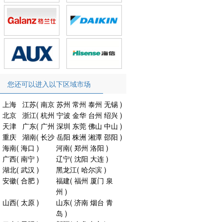
您还可以进入以下区域市场
上海
江苏
(
南京
苏州
常州
泰州
无锡
)
北京
浙江
(
杭州
宁波
金华
台州
绍兴
)
天津
广东
(
广州
深圳
东莞
佛山
中山
)
重庆
湖南
(
长沙
岳阳
株洲
湘潭
邵阳
)
海南
(
海口
)
河南
(
郑州
洛阳
)
广西
(
南宁
)
辽宁
(
沈阳
大连
)
湖北
(
武汉
)
黑龙江
(
哈尔滨
)
安徽
(
合肥
)
福建
(
福州
厦门
泉
州
)
山西
(
太原
)
山东
(
济南
烟台
青
岛
)