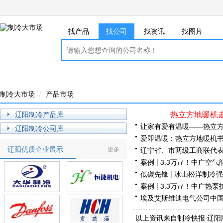
找产品
找公司
找资讯
找图片
制冷大市场
产品市场
热立方地暖机
辽阳制冷产品库
让家有爱有温暖——热立
辽阳制冷公司库
爱即温暖：热立方地暖机书
辽阳优质企业展示
更多
辽宁省、市两级工商联代
重工集团参观学习
案例 | 3.3万㎡！中广
低碳先锋 | 冰山松洋制
荐目录》
案例 | 3.3万㎡！中广
埃及艾斯维迪电气公司中
团
沈阳三洋建筑机械公司6台
以上资讯来自制冷快报·辽阳