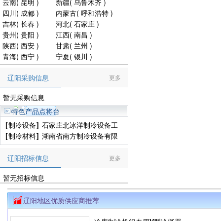
云南
(
昆明
)
新疆
(
乌鲁木齐
)
四川
(
成都
)
内蒙古
(
呼和浩特
)
吉林
(
长春
)
河北
(
石家庄
)
贵州
(
贵阳
)
江西
(
南昌
)
陕西
(
西安
)
甘肃
(
兰州
)
青海
(
西宁
)
宁夏
(
银川
)
辽阳采购信息
更多
暂无采购信息
特色产品点将台
[
制冷设备
]
石家庄北冰洋制冷设备工
程有限公司
[
制冷材料
]
湖南省南方制冷设备有限
公司
辽阳招标信息
更多
暂无招标信息
辽阳地区优质供应商推荐