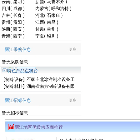
云南
(
昆明
)
新疆
(
乌鲁木齐
)
四川
(
成都
)
内蒙古
(
呼和浩特
)
吉林
(
长春
)
河北
(
石家庄
)
贵州
(
贵阳
)
江西
(
南昌
)
陕西
(
西安
)
甘肃
(
兰州
)
青海
(
西宁
)
宁夏
(
银川
)
丽江采购信息
更多
暂无采购信息
特色产品点将台
[
制冷设备
]
石家庄北冰洋制冷设备工
程有限公司
[
制冷材料
]
湖南省南方制冷设备有限
公司
丽江招标信息
更多
暂无招标信息
丽江地区优质供应商推荐