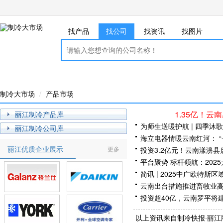
找产品
找公司
找资讯
找图片
制冷大市场
产品市场
1.35亿！云
丽江制冷产品库
为师生送暖护航 | 四季沐
丽江制冷公司库
海立电器情暖云南红河： 
丽江优质企业展示
更多
当
投资3.2亿元！云南漾濞
平台聚势 标杆领航：20
简讯 | 2025中广欧特
云南出台措施推进畜牧业
投资超40亿，云南罗平将
以上资讯来自制冷快报·丽江