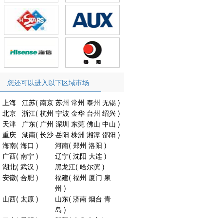
您还可以进入以下区域市场
上海
江苏
(
南京
苏州
常州
泰州
无锡
)
北京
浙江
(
杭州
宁波
金华
台州
绍兴
)
天津
广东
(
广州
深圳
东莞
佛山
中山
)
重庆
湖南
(
长沙
岳阳
株洲
湘潭
邵阳
)
海南
(
海口
)
河南
(
郑州
洛阳
)
广西
(
南宁
)
辽宁
(
沈阳
大连
)
湖北
(
武汉
)
黑龙江
(
哈尔滨
)
安徽
(
合肥
)
福建
(
福州
厦门
泉
州
)
山西
(
太原
)
山东
(
济南
烟台
青
岛
)