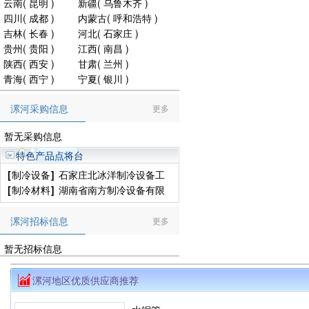
云南
(
昆明
)
新疆
(
乌鲁木齐
)
四川
(
成都
)
内蒙古
(
呼和浩特
)
吉林
(
长春
)
河北
(
石家庄
)
贵州
(
贵阳
)
江西
(
南昌
)
陕西
(
西安
)
甘肃
(
兰州
)
青海
(
西宁
)
宁夏
(
银川
)
漯河采购信息
更多
暂无采购信息
特色产品点将台
[
制冷设备
]
石家庄北冰洋制冷设备工
程有限公司
[
制冷材料
]
湖南省南方制冷设备有限
公司
漯河招标信息
更多
暂无招标信息
漯河地区优质供应商推荐