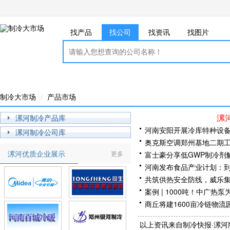
找产品
找公司
找资讯
找图片
制冷大市场
产品市场
漯
漯河制冷产品库
河南安阳开展冷库特种设
漯河制冷公司库
奥克斯空调郑州基地二期
漯河优质企业展示
更多
富士豪分享低GWP制冷剂
技术论坛
河南发布食品产业计划：到2
共筑供热安全防线，威乐
案例 | 1000吨！中广
商丘将建1600亩冷链物流
e数据为证！海尔磁悬浮用
以上资讯来自制冷快报·漯河