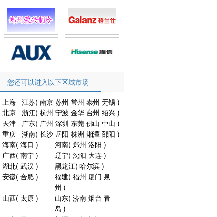
您还可以进入以下区域市场
上海
江苏
(
南京
苏州
常州
泰州
无锡
)
北京
浙江
(
杭州
宁波
金华
台州
绍兴
)
天津
广东
(
广州
深圳
东莞
佛山
中山
)
重庆
湖南
(
长沙
岳阳
株洲
湘潭
邵阳
)
海南
(
海口
)
河南
(
郑州
洛阳
)
广西
(
南宁
)
辽宁
(
沈阳
大连
)
湖北
(
武汉
)
黑龙江
(
哈尔滨
)
安徽
(
合肥
)
福建
(
福州
厦门
泉
州
)
山西
(
太原
)
山东
(
济南
烟台
青
岛
)