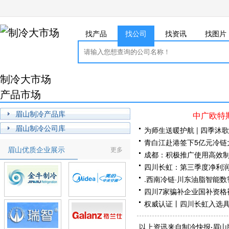
找产品
找公司
找资讯
找图片
制冷大市场
产品市场
眉山制冷产品库
中广欧特
眉山制冷公司库
为师生送暖护航 | 四季沐
青白江赴港签下5亿元冷链
眉山优质企业展示
更多
成都：积极推广使用高效
四川长虹：第三季度净利润
.西南冷链·川东油脂智能
四川7家骗补企业国补资格
权威认证丨四川长虹入选具
单”
四川长虹开展2025年度
以上资讯来自制冷快报·眉山