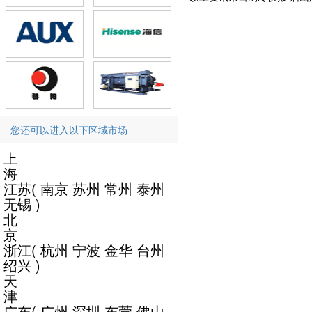
您还可以进入以下区域市场
上
海
江苏
(
南京
苏州
常州
泰州
无锡
)
北
京
浙江
(
杭州
宁波
金华
台州
绍兴
)
天
津
广东
(
广州
深圳
东莞
佛山