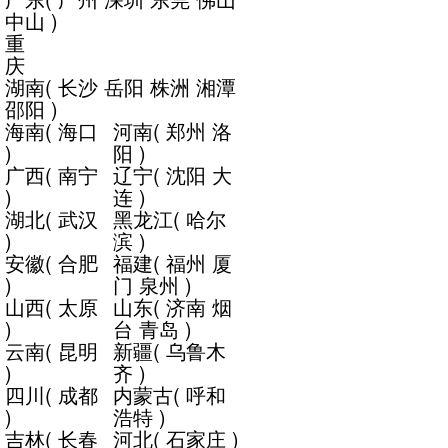
中山
)
重
庆
湖南
(
长沙
岳阳
株洲
湘潭
邵阳
)
海南
(
海口
河南
(
郑州
洛
)
阳
)
广西
(
南宁
辽宁
(
沈阳
大
)
连
)
湖北
(
武汉
黑龙江
(
哈尔
)
滨
)
安徽
(
合肥
福建
(
福州
厦
)
门
泉州
)
山西
(
太原
山东
(
济南
烟
)
台
青岛
)
云南
(
昆明
新疆
(
乌鲁木
)
齐
)
四川
(
成都
内蒙古
(
呼和
)
浩特
)
吉林
(
长春
河北
(
石家庄
)