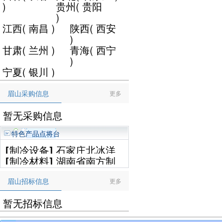
)
贵州
(
贵阳
)
江西
(
南昌
)
陕西
(
西安
)
甘肃
(
兰州
)
青海
(
西宁
)
宁夏
(
银川
)
眉山采购信息
更多
暂无采购信息
特色产品点将台
[
制冷设备
]
石家庄北冰洋
[
制冷材料
]
湖南省南方制
制冷设备工程有限公司
冷设备有限公司
眉山招标信息
更多
暂无招标信息