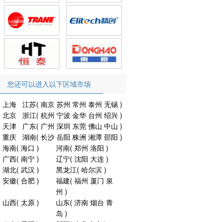
您还可以进入以下区域市场
上海
江苏
(
南京
苏州
常州
泰州
无锡
)
北京
浙江
(
杭州
宁波
金华
台州
绍兴
)
天津
广东
(
广州
深圳
东莞
佛山
中山
)
重庆
湖南
(
长沙
岳阳
株洲
湘潭
邵阳
)
海南
(
海口
)
河南
(
郑州
洛阳
)
广西
(
南宁
)
辽宁
(
沈阳
大连
)
湖北
(
武汉
)
黑龙江
(
哈尔滨
)
安徽
(
合肥
)
福建
(
福州
厦门
泉
州
)
山西
(
太原
)
山东
(
济南
烟台
青
岛
)