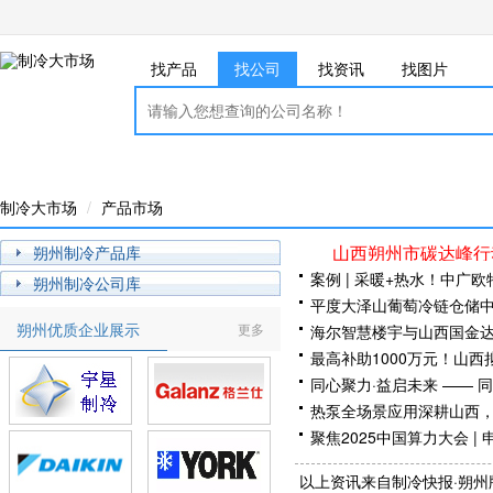
找产品
找公司
找资讯
找图片
制冷大市场
产品市场
山西朔州市碳达峰行
朔州制冷产品库
案例 | 采暖+热水！中广
朔州制冷公司库
平度大泽山葡萄冷链仓储
朔州优质企业展示
更多
海尔智慧楼宇与山西国金
最高补助1000万元！山
同心聚力·益启未来 ——
举行
热泵全场景应用深耕山西
聚焦2025中国算力大会 
中国制冷空调工业协会冷
以上资讯来自制冷快报·朔州