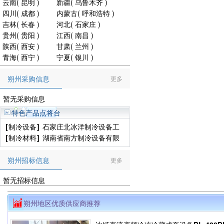
云南
(
昆明
)
新疆
(
乌鲁木齐
)
四川
(
成都
)
内蒙古
(
呼和浩特
)
吉林
(
长春
)
河北
(
石家庄
)
贵州
(
贵阳
)
江西
(
南昌
)
陕西
(
西安
)
甘肃
(
兰州
)
青海
(
西宁
)
宁夏
(
银川
)
朔州采购信息
更多
暂无采购信息
特色产品点将台
[
制冷设备
]
石家庄北冰洋制冷设备工
程有限公司
[
制冷材料
]
湖南省南方制冷设备有限
公司
朔州招标信息
更多
暂无招标信息
朔州地区优质供应商推荐