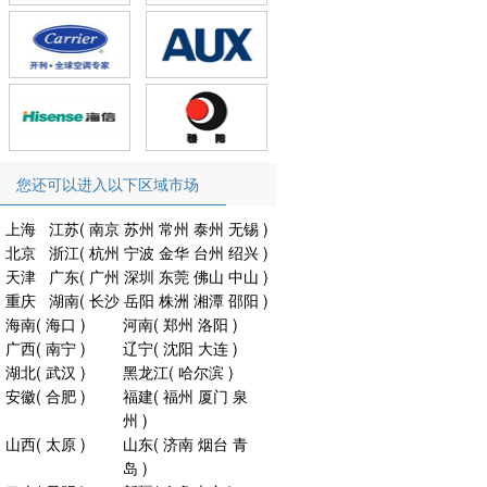
您还可以进入以下区域市场
上海
江苏
(
南京
苏州
常州
泰州
无锡
)
北京
浙江
(
杭州
宁波
金华
台州
绍兴
)
天津
广东
(
广州
深圳
东莞
佛山
中山
)
重庆
湖南
(
长沙
岳阳
株洲
湘潭
邵阳
)
海南
(
海口
)
河南
(
郑州
洛阳
)
广西
(
南宁
)
辽宁
(
沈阳
大连
)
湖北
(
武汉
)
黑龙江
(
哈尔滨
)
安徽
(
合肥
)
福建
(
福州
厦门
泉
州
)
山西
(
太原
)
山东
(
济南
烟台
青
岛
)