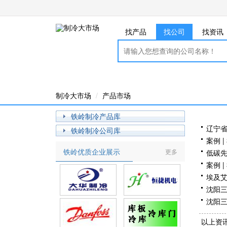
找产品
找公司
找资讯
制冷大市场
产品市场
铁岭制冷产品库
辽宁
铁岭制冷公司库
重工
案例 
铁岭优质企业展示
更多
低碳先
荐目
案例 
埃及
团
沈阳三
沈阳三
同心同
以上资