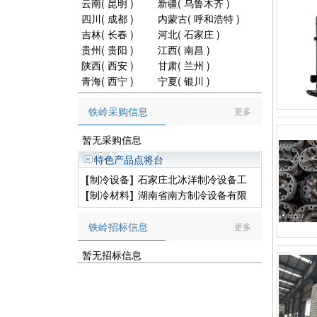
云南
(
昆明
)
新疆
(
乌鲁木齐
)
四川
(
成都
)
内蒙古
(
呼和浩特
)
吉林
(
长春
)
河北
(
石家庄
)
贵州
(
贵阳
)
江西
(
南昌
)
陕西
(
西安
)
甘肃
(
兰州
)
青海
(
西宁
)
宁夏
(
银川
)
铁岭采购信息
更多
暂无采购信息
特色产品点将台
[
制冷设备
]
石家庄北冰洋制冷设备工
程有限公司
[
制冷材料
]
湖南省南方制冷设备有限
公司
铁岭招标信息
更多
暂无招标信息