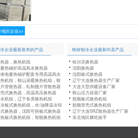
地区企业>>
冷企业最新发布的产品
铁岭制冷企业最新叫卖产品
换热器，换热机组
哈尔滨换热器
电蓄热锅炉高温风水换热器
沈阳换热器
固体电蓄热锅炉配套专用高温风水
沈阳板式换热器
器
换热机组，鞍山采暖换热机组，鞍
辽宁大连换热器生产厂家
能换热机组
翅片管散热器，轧制翅片管散热器
大连大型供暖设备厂家
管壳式换热器，高温高压换热器
鞍山压力容器厂家
冷水机组，辽宁各类换热机组
抚顺板式换热机组
冷板式换热机组，水/油降温冷却
抚顺管壳式换热机组
换热机组
板式换热器，沈阳可拆板式换热器
辽宁大连SRZ散热器生产厂家
供热板式换热机组，智能换热机组
东北地区棘轮扳手