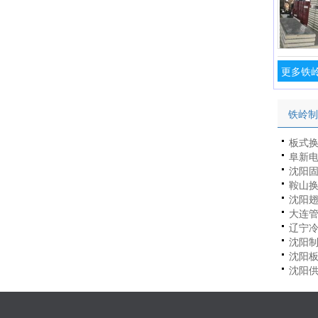
更多铁岭
铁岭制
板式
阜新
沈阳
换热
鞍山
山智
沈阳
大连
辽宁
沈阳制
板式
沈阳
沈阳