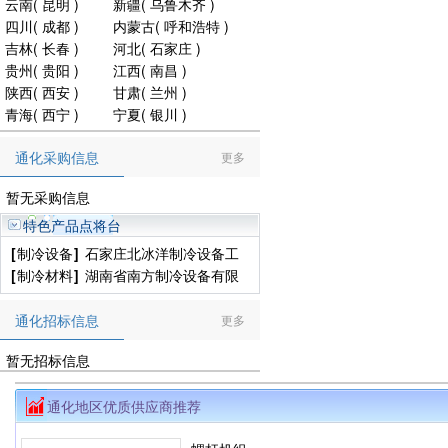
云南
(
昆明
)
新疆
(
乌鲁木齐
)
四川
(
成都
)
内蒙古
(
呼和浩特
)
吉林
(
长春
)
河北
(
石家庄
)
贵州
(
贵阳
)
江西
(
南昌
)
陕西
(
西安
)
甘肃
(
兰州
)
青海
(
西宁
)
宁夏
(
银川
)
通化采购信息
更多
暂无采购信息
特色产品点将台
[
制冷设备
]
石家庄北冰洋制冷设备工
程有限公司
[
制冷材料
]
湖南省南方制冷设备有限
公司
通化招标信息
更多
暂无招标信息
通化地区优质供应商推荐