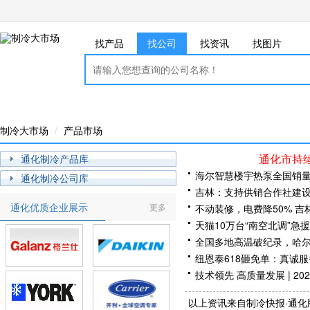
找产品
找公司
找资讯
找图片
制冷大市场
产品市场
通化市持
通化制冷产品库
海尔智慧楼宇热泵全国销
通化制冷公司库
吉林：支持供销合作社建
通化优质企业展示
更多
不动装修，电费降50% 
天猫10万台“南空北调”急援
全国多地高温破纪录，哈
纽恩泰618砸免单：真诚
技术领先 高质量发展 | 
让家有爱有温暖——热立
以上资讯来自制冷快报·通化