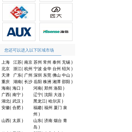
您还可以进入以下区域市场
上海
江苏
(
南京
苏州
常州
泰州
无锡
)
北京
浙江
(
杭州
宁波
金华
台州
绍兴
)
天津
广东
(
广州
深圳
东莞
佛山
中山
)
重庆
湖南
(
长沙
岳阳
株洲
湘潭
邵阳
)
海南
(
海口
)
河南
(
郑州
洛阳
)
广西
(
南宁
)
辽宁
(
沈阳
大连
)
湖北
(
武汉
)
黑龙江
(
哈尔滨
)
安徽
(
合肥
)
福建
(
福州
厦门
泉
州
)
山西
(
太原
)
山东
(
济南
烟台
青
岛
)