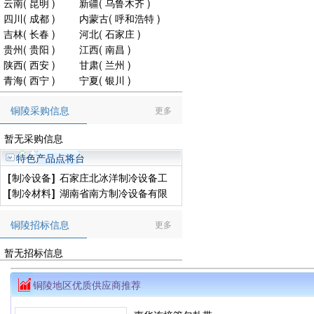
云南
(
昆明
)
新疆
(
乌鲁木齐
)
四川
(
成都
)
内蒙古
(
呼和浩特
)
吉林
(
长春
)
河北
(
石家庄
)
贵州
(
贵阳
)
江西
(
南昌
)
陕西
(
西安
)
甘肃
(
兰州
)
青海
(
西宁
)
宁夏
(
银川
)
铜陵采购信息
更多
暂无采购信息
特色产品点将台
[
制冷设备
]
石家庄北冰洋制冷设备工
程有限公司
[
制冷材料
]
湖南省南方制冷设备有限
公司
铜陵招标信息
更多
暂无招标信息
铜陵地区优质供应商推荐