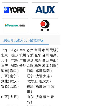
您还可以进入以下区域市场
上海
江苏
(
南京
苏州
常州
泰州
无锡
)
北京
浙江
(
杭州
宁波
金华
台州
绍兴
)
天津
广东
(
广州
深圳
东莞
佛山
中山
)
重庆
湖南
(
长沙
岳阳
株洲
湘潭
邵阳
)
海南
(
海口
)
河南
(
郑州
洛阳
)
广西
(
南宁
)
辽宁
(
沈阳
大连
)
湖北
(
武汉
)
黑龙江
(
哈尔滨
)
安徽
(
合肥
)
福建
(
福州
厦门
泉
州
)
山西
(
太原
)
山东
(
济南
烟台
青
岛
)