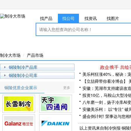
找产品
找公司
找资讯
找图片
制冷大市场
产品市场
政企携手 共绘
铜陵制冷产品库
美乐柯狂涨40%，秘诀：
铜陵制冷公司库
【立喆舜带你看冷博会】 
铜陵优质企业展示
更多
安徽：芜湖市支持建设改造
投资10亿，马鞍山大型冷
八年磨一剑，扬子冷库AI
安徽美乐柯： 以“专注” 破局
盛会倒计时! 荣事达与您相
在合肥·论舒适·辨真伪 —
以上资讯来自制冷快报·铜陵