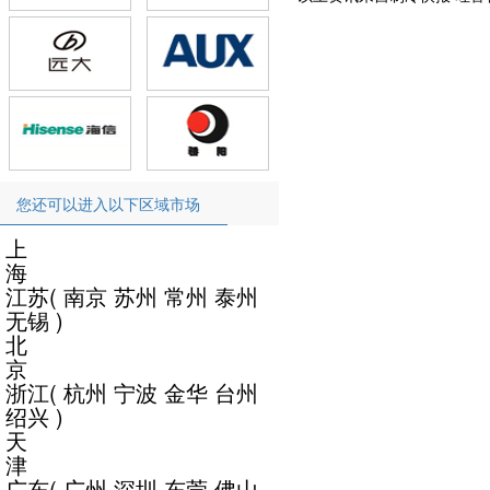
您还可以进入以下区域市场
上
海
江苏
(
南京
苏州
常州
泰州
无锡
)
北
京
浙江
(
杭州
宁波
金华
台州
绍兴
)
天
津
广东
(
广州
深圳
东莞
佛山