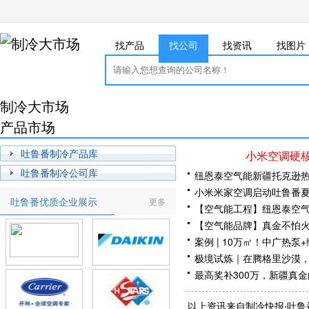
找产品
找公司
找资讯
找图片
制冷大市场
产品市场
吐鲁番制冷产品库
小米空调硬核
吐鲁番制冷公司库
纽恩泰空气能新疆托克逊
小米米家空调启动吐鲁番
吐鲁番优质企业展示
更多
【空气能工程】纽恩泰空
【空气能品牌】真金不怕
案例 | 10万㎡！中广热
极境试炼｜在腾格里沙漠，
最高奖补300万，新疆真
新疆喀什市领导一行莅临
以上资讯来自制冷快报·吐鲁