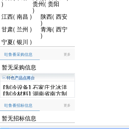
)
贵州
(
贵阳
)
江西
(
南昌
)
陕西
(
西安
)
甘肃
(
兰州
)
青海
(
西宁
)
宁夏
(
银川
)
吐鲁番采购信息
更多
暂无采购信息
特色产品点将台
[
制冷设备
]
石家庄北冰洋
[
制冷材料
]
湖南省南方制
制冷设备工程有限公司
冷设备有限公司
吐鲁番招标信息
更多
暂无招标信息