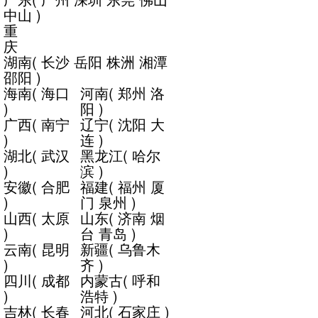
中山
)
重
庆
湖南
(
长沙
岳阳
株洲
湘潭
邵阳
)
海南
(
海口
河南
(
郑州
洛
)
阳
)
广西
(
南宁
辽宁
(
沈阳
大
)
连
)
湖北
(
武汉
黑龙江
(
哈尔
)
滨
)
安徽
(
合肥
福建
(
福州
厦
)
门
泉州
)
山西
(
太原
山东
(
济南
烟
)
台
青岛
)
云南
(
昆明
新疆
(
乌鲁木
)
齐
)
四川
(
成都
内蒙古
(
呼和
)
浩特
)
吉林
(
长春
河北
(
石家庄
)