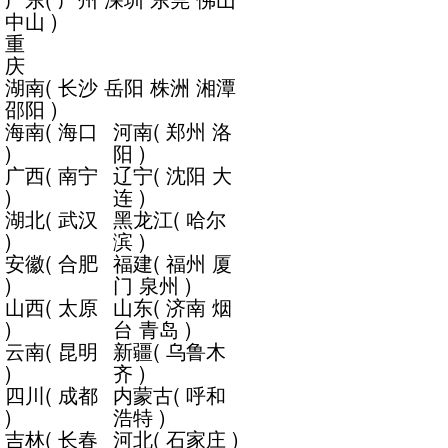
中山
)
重
庆
湖南
(
长沙
岳阳
株洲
湘潭
邵阳
)
海南
(
海口
河南
(
郑州
洛
)
阳
)
广西
(
南宁
辽宁
(
沈阳
大
)
连
)
湖北
(
武汉
黑龙江
(
哈尔
)
滨
)
安徽
(
合肥
福建
(
福州
厦
)
门
泉州
)
山西
(
太原
山东
(
济南
烟
)
台
青岛
)
云南
(
昆明
新疆
(
乌鲁木
)
齐
)
四川
(
成都
内蒙古
(
呼和
)
浩特
)
吉林
(
长春
河北
(
石家庄
)