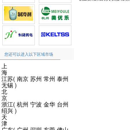
您还可以进入以下区域市场
上
海
江苏
(
南京
苏州
常州
泰州
无锡
)
北
京
浙江
(
杭州
宁波
金华
台州
绍兴
)
天
津
广东
(
广州
深圳
东莞
佛山