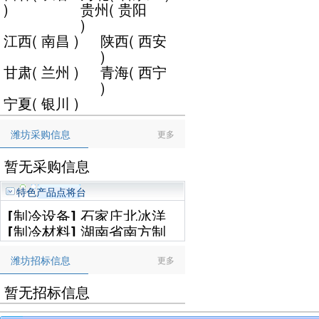
)
贵州
(
贵阳
)
江西
(
南昌
)
陕西
(
西安
)
甘肃
(
兰州
)
青海
(
西宁
)
宁夏
(
银川
)
潍坊采购信息
更多
暂无采购信息
特色产品点将台
[
制冷设备
]
石家庄北冰洋
[
制冷材料
]
湖南省南方制
制冷设备工程有限公司
冷设备有限公司
潍坊招标信息
更多
暂无招标信息