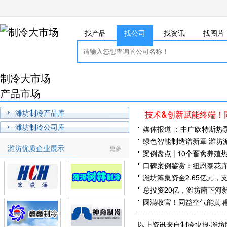
找产品
找公司
找资讯
找图片
制冷大市场
产品市场
潍坊制冷产品库
技术&创新赋能终端！
潍坊制冷公司库
媒体报道 ：中广欧特斯热
绿色智能制造谱新章 潍坊
潍坊优质企业展示
更多
办
案例盘点 | 10个畜禽养
口碑案例鉴赏：纽恩泰花
潍坊筹集资金2.65亿元
总投资20亿，潍坊南下河
圆满收官！同益空气能黄
工信部：海尔智慧楼宇等1
以上资讯来自制冷快报·潍坊