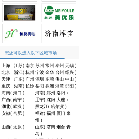
您还可以进入以下区域市场
上海
江苏
(
南京
苏州
常州
泰州
无锡
)
北京
浙江
(
杭州
宁波
金华
台州
绍兴
)
天津
广东
(
广州
深圳
东莞
佛山
中山
)
重庆
湖南
(
长沙
岳阳
株洲
湘潭
邵阳
)
海南
(
海口
)
河南
(
郑州
洛阳
)
广西
(
南宁
)
辽宁
(
沈阳
大连
)
湖北
(
武汉
)
黑龙江
(
哈尔滨
)
安徽
(
合肥
)
福建
(
福州
厦门
泉
州
)
山西
(
太原
)
山东
(
济南
烟台
青
岛
)