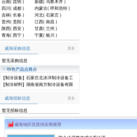
云南
(
昆明
)
新疆
(
乌鲁木齐
)
四川
(
成都
)
内蒙古
(
呼和浩特
)
吉林
(
长春
)
河北
(
石家庄
)
贵州
(
贵阳
)
江西
(
南昌
)
陕西
(
西安
)
甘肃
(
兰州
)
青海
(
西宁
)
宁夏
(
银川
)
威海采购信息
更多
暂无采购信息
特色产品点将台
[
制冷设备
]
石家庄北冰洋制冷设备工
程有限公司
[
制冷材料
]
湖南省南方制冷设备有限
公司
威海招标信息
更多
暂无招标信息
威海地区优质供应商推荐