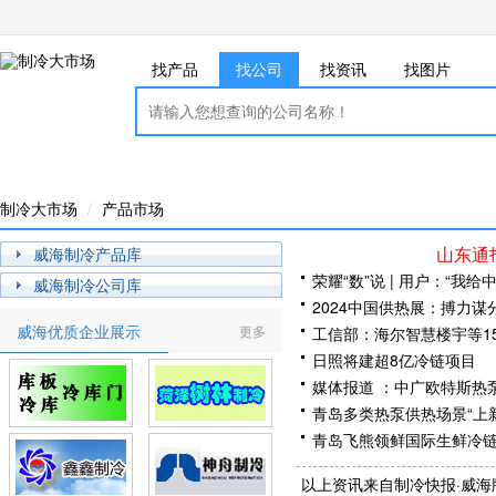
找产品
找公司
找资讯
找图片
制冷大市场
产品市场
山东通
威海制冷产品库
荣耀“数”说 | 用户：“我
威海制冷公司库
2024中国供热展：搏力
威海优质企业展示
更多
工信部：海尔智慧楼宇等1
日照将建超8亿冷链项目
媒体报道 ：中广欧特斯热
青岛多类热泵供热场景“上
青岛飞熊领鲜国际生鲜冷
2025年智慧供热解决方
以上资讯来自制冷快报·威海