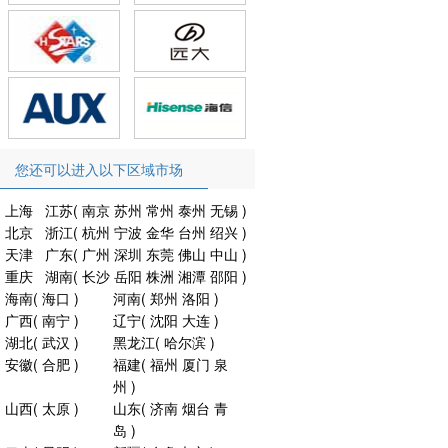
您还可以进入以下区域市场
上海
江苏
(
南京
苏州
常州
泰州
无锡
)
北京
浙江
(
杭州
宁波
金华
台州
绍兴
)
天津
广东
(
广州
深圳
东莞
佛山
中山
)
重庆
湖南
(
长沙
岳阳
株洲
湘潭
邵阳
)
海南
(
海口
)
河南
(
郑州
洛阳
)
广西
(
南宁
)
辽宁
(
沈阳
大连
)
湖北
(
武汉
)
黑龙江
(
哈尔滨
)
安徽
(
合肥
)
福建
(
福州
厦门
泉
州
)
山西
(
太原
)
山东
(
济南
烟台
青
岛
)