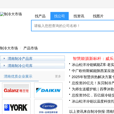
找产品
找公司
找资讯
找图片
制冷大市场
产品市场
智慧能源新标杆：威乐
渭南制冷产品库
冰山松洋冷链赋能Z库·老
渭南制冷公司库
中广欧特斯赋能陕西某应
渭南优质企业展示
更多
2025年智慧供热解决方
总投资20亿元！东贝制冷
为师生送暖护航 | 四季沐
总投资35亿，百亿级冷链
冰山松洋冷链以温度科技
依必安派特ebm西安工厂
以上资讯来自制冷快报·渭南