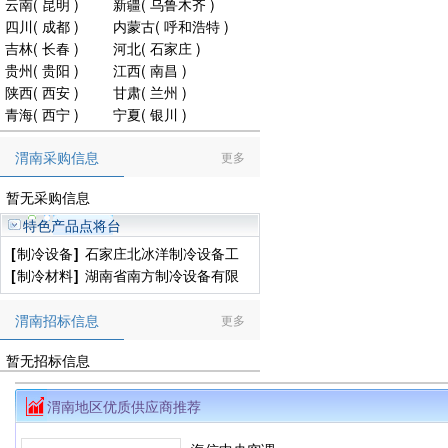
云南
(
昆明
)
新疆
(
乌鲁木齐
)
四川
(
成都
)
内蒙古
(
呼和浩特
)
吉林
(
长春
)
河北
(
石家庄
)
贵州
(
贵阳
)
江西
(
南昌
)
陕西
(
西安
)
甘肃
(
兰州
)
青海
(
西宁
)
宁夏
(
银川
)
渭南采购信息
更多
暂无采购信息
特色产品点将台
[
制冷设备
]
石家庄北冰洋制冷设备工
程有限公司
[
制冷材料
]
湖南省南方制冷设备有限
公司
渭南招标信息
更多
暂无招标信息
渭南地区优质供应商推荐