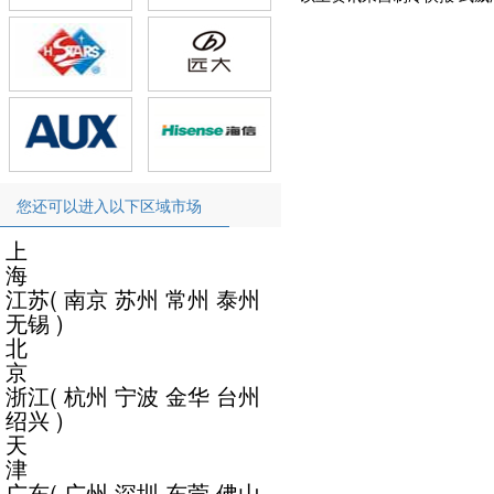
您还可以进入以下区域市场
上
海
江苏
(
南京
苏州
常州
泰州
无锡
)
北
京
浙江
(
杭州
宁波
金华
台州
绍兴
)
天
津
广东
(
广州
深圳
东莞
佛山