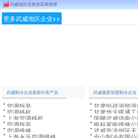
武威地区优质供应商推荐
更多武威地区企业>>
武威制冷企业最新叫卖产品
武威最新加盟制冷企业
空调拆装
甘肃恒祥源能源
空调移机
甘肃华天暖通工
司
上海空调移机
国网武威供电公
空调拆装
银科家电维修公
空调维修
武威市凉州区天
上海永乐空调维修
全山制冷有限公