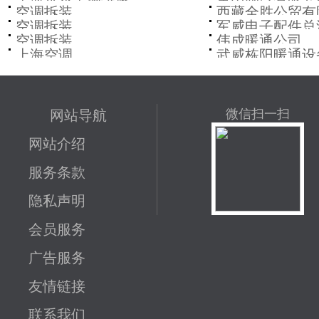
销售中心
空调拆装
西藏全胜公贸有
空调拆装
军威电子配件总
空调拆装
伟成暖通公司
上海空调
武威栋阳暖通设
网站导航
微信扫一扫
网站介绍
服务条款
隐私声明
会员服务
广告服务
友情链接
联系我们