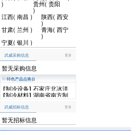
)
贵州
(
贵阳
)
江西
(
南昌
)
陕西
(
西安
)
甘肃
(
兰州
)
青海
(
西宁
)
宁夏
(
银川
)
武威采购信息
更多
暂无采购信息
特色产品点将台
[
制冷设备
]
石家庄北冰洋
[
制冷材料
]
湖南省南方制
制冷设备工程有限公司
冷设备有限公司
武威招标信息
更多
暂无招标信息