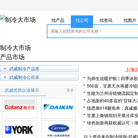
找产品
找公司
找资讯
找图片
制冷大市场
产品市场
武威制冷产品库
上海
武威制冷公司库
为师生送暖护航 | 四季沐
550亩，甘肃天水将建冷
武威优质企业展示
更多
生能为兰州冷链物流园定
占地面积40多亩的“甘味大
纽恩泰618砸免单：真诚
甘肃上秦镇组织开展冷库
绿色创新再获权威认可！
肃南：冷链物流建设提速
以上资讯来自制冷快报·武威