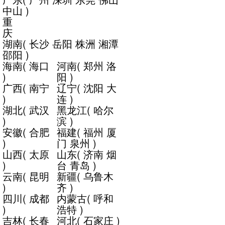
中山
)
重
庆
湖南
(
长沙
岳阳
株洲
湘潭
邵阳
)
海南
(
海口
河南
(
郑州
洛
)
阳
)
广西
(
南宁
辽宁
(
沈阳
大
)
连
)
湖北
(
武汉
黑龙江
(
哈尔
)
滨
)
安徽
(
合肥
福建
(
福州
厦
)
门
泉州
)
山西
(
太原
山东
(
济南
烟
)
台
青岛
)
云南
(
昆明
新疆
(
乌鲁木
)
齐
)
四川
(
成都
内蒙古
(
呼和
)
浩特
)
吉林
(
长春
河北
(
石家庄
)