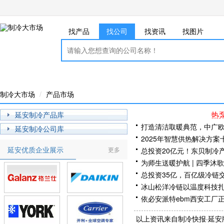
找产品
找公司
找资讯
找图片
制冷大市场
产品市场
热
延安制冷产品库
打造清洁取暖典范，中广欧
延安制冷公司库
2025年智慧供热解决方
延安优质企业展示
更多
总投资20亿元！东贝制冷
为师生送暖护航 | 四季沐
总投资35亿，百亿级冷链
冰山松洋冷链以温度科技
依必安派特ebm西安工厂
锚定乡村振兴大目标 | 
以上资讯来自制冷快报·延安