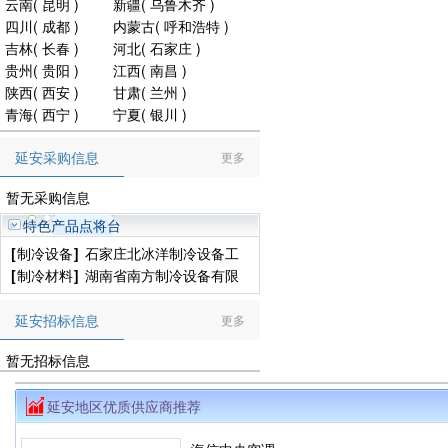
云南
(
昆明
)
新疆
(
乌鲁木齐
)
四川
(
成都
)
内蒙古
(
呼和浩特
)
吉林
(
长春
)
河北
(
石家庄
)
贵州
(
贵阳
)
江西
(
南昌
)
陕西
(
西安
)
甘肃
(
兰州
)
青海
(
西宁
)
宁夏
(
银川
)
延安采购信息
更多
暂无采购信息
特色产品点将台
[
制冷设备
]
石家庄北冰洋制冷设备工
程有限公司
[
制冷材料
]
湖南省南方制冷设备有限
公司
延安招标信息
更多
暂无招标信息
延安地区优质供应商推荐