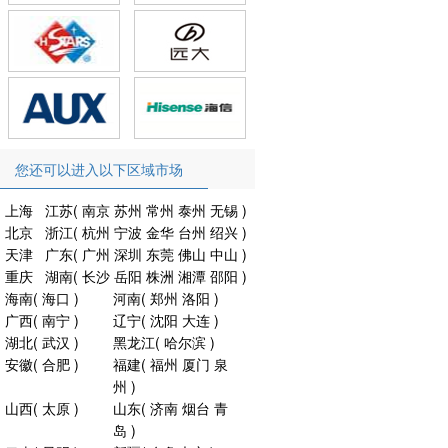
您还可以进入以下区域市场
上海
江苏
(
南京
苏州
常州
泰州
无锡
)
北京
浙江
(
杭州
宁波
金华
台州
绍兴
)
天津
广东
(
广州
深圳
东莞
佛山
中山
)
重庆
湖南
(
长沙
岳阳
株洲
湘潭
邵阳
)
海南
(
海口
)
河南
(
郑州
洛阳
)
广西
(
南宁
)
辽宁
(
沈阳
大连
)
湖北
(
武汉
)
黑龙江
(
哈尔滨
)
安徽
(
合肥
)
福建
(
福州
厦门
泉
州
)
山西
(
太原
)
山东
(
济南
烟台
青
岛
)