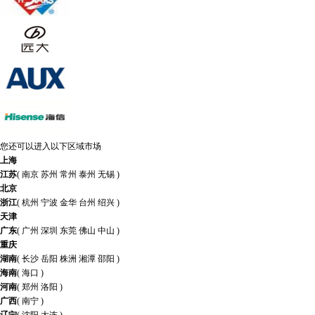
您还可以进入以下区域市场
上海
江苏
(
南京
苏州
常州
泰州
无锡
)
北京
浙江
(
杭州
宁波
金华
台州
绍兴
)
天津
广东
(
广州
深圳
东莞
佛山
中山
)
重庆
湖南
(
长沙
岳阳
株洲
湘潭
邵阳
)
海南
(
海口
)
河南
(
郑州
洛阳
)
广西
(
南宁
)