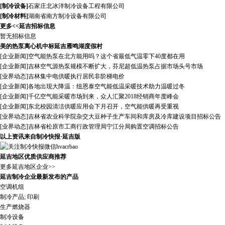
[
制冷设备
]
石家庄北冰洋制冷设备工程有限公司
[
制冷材料
]
湖南省南方制冷设备有限公司
更多<<
延吉招标信息
暂无招标信息
美的热泵离心机中标延吉雁鸣湖度假村
[
企业新闻
]
空气能热泵在北方能用吗？这个省最低气温零下40度都在用
[
企业新闻
]
吉林空气源热泵规模不断扩大，芬尼超低温热泵占据市场头号市场
[
业界动态
]
吉林集中电供暖执行居民非阶梯电价
[
企业新闻
]
各地出现大降温：纽恩泰空气能低温采暖技术助力温暖过冬
[
企业新闻
]
千亿空气能采暖市场到来，众人汇聚2018经销商年度峰会
[
企业新闻
]
东北校园清洁供暖应用会下月召开，空气能供暖再受重视
[
业界动态
]
吉林省农业科学院杂交大豆种子生产车间和库房及冷库建设项目招标公告
[
业界动态
]
吉林省松原市工商行政管理局宁江分局购置空调招标公告
以上资讯来自制冷快报·延吉版
延吉地区优质供应商推荐
更多延吉地区企业>>
延吉制冷企业最新发布的产品
空调机组
制冷产品; 印刷
生产燃烧器
制冷设备