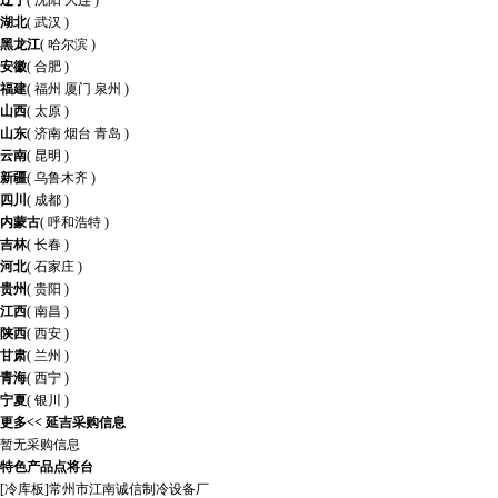
辽宁
(
沈阳
大连
)
湖北
(
武汉
)
黑龙江
(
哈尔滨
)
安徽
(
合肥
)
福建
(
福州
厦门
泉州
)
山西
(
太原
)
山东
(
济南
烟台
青岛
)
云南
(
昆明
)
新疆
(
乌鲁木齐
)
四川
(
成都
)
内蒙古
(
呼和浩特
)
吉林
(
长春
)
河北
(
石家庄
)
贵州
(
贵阳
)
江西
(
南昌
)
陕西
(
西安
)
甘肃
(
兰州
)
青海
(
西宁
)
宁夏
(
银川
)
更多<<
延吉采购信息
暂无采购信息
特色产品点将台
[
冷库板
]
常州市江南诚信制冷设备厂