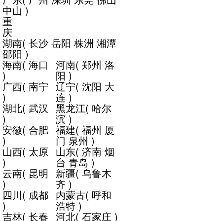
中山
)
重
庆
湖南
(
长沙
岳阳
株洲
湘潭
邵阳
)
海南
(
海口
河南
(
郑州
洛
)
阳
)
广西
(
南宁
辽宁
(
沈阳
大
)
连
)
湖北
(
武汉
黑龙江
(
哈尔
)
滨
)
安徽
(
合肥
福建
(
福州
厦
)
门
泉州
)
山西
(
太原
山东
(
济南
烟
)
台
青岛
)
云南
(
昆明
新疆
(
乌鲁木
)
齐
)
四川
(
成都
内蒙古
(
呼和
)
浩特
)
吉林
(
长春
河北
(
石家庄
)