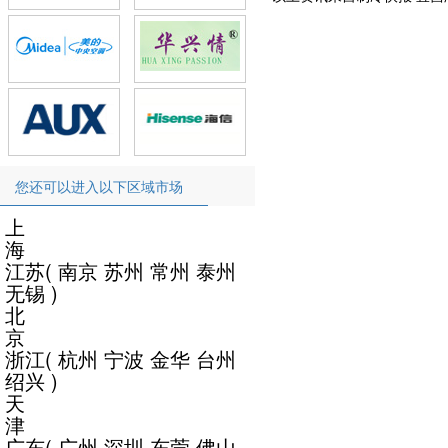
您还可以进入以下区域市场
上
海
江苏
(
南京
苏州
常州
泰州
无锡
)
北
京
浙江
(
杭州
宁波
金华
台州
绍兴
)
天
津
广东
(
广州
深圳
东莞
佛山