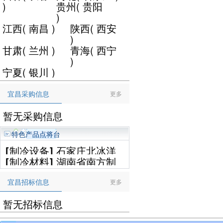
)
贵州
(
贵阳
)
江西
(
南昌
)
陕西
(
西安
)
甘肃
(
兰州
)
青海
(
西宁
)
宁夏
(
银川
)
宜昌采购信息
更多
暂无采购信息
特色产品点将台
[
制冷设备
]
石家庄北冰洋
[
制冷材料
]
湖南省南方制
制冷设备工程有限公司
冷设备有限公司
宜昌招标信息
更多
暂无招标信息