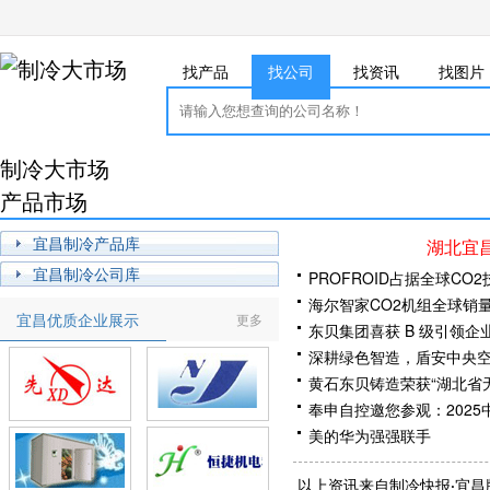
找产品
找公司
找资讯
找图片
制冷大市场
产品市场
宜昌制冷产品库
湖北宜
宜昌制冷公司库
PROFROID占据全球C
海尔智家CO2机组全球销
宜昌优质企业展示
更多
东贝集团喜获 B 级引领企
深耕绿色智造，盾安中央
黄石东贝铸造荣获“湖北省
奉申自控邀您参观：202
美的华为强强联手
年交易额200亿元！华中
以上资讯来自制冷快报·宜昌