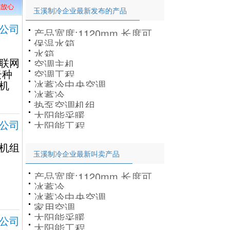
玉溪制冷企业最新发布的产品
公司
产品宽度;1120mm,长度可
保温水箱
按照客户需求定做。
水箱
联网
空调主机
云种
空调工程
冰蓄冷中央空调
机
冰蓄冷
热泵空调机组
太阳能采暖
公司
太阳能工程
机组
玉溪制冷企业最新叫卖产品
产品宽度;1120mm,长度可
冰蓄冷
按照客户需求定做。
冰蓄冷中央空调
家用空调
太阳能采暖
公司
太阳能工程