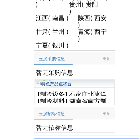
)
贵州
(
贵阳
)
江西
(
南昌
)
陕西
(
西安
)
甘肃
(
兰州
)
青海
(
西宁
)
宁夏
(
银川
)
玉溪采购信息
更多
暂无采购信息
特色产品点将台
[
制冷设备
]
石家庄北冰洋
[
制冷材料
]
湖南省南方制
制冷设备工程有限公司
冷设备有限公司
玉溪招标信息
更多
暂无招标信息