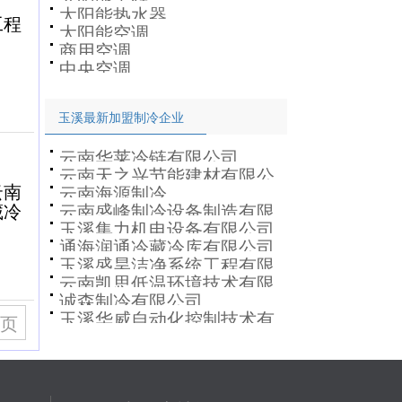
太阳能热水器
工程
太阳能空调
商用空调
中央空调
玉溪最新加盟制冷企业
云南华莱冷链有限公司
云南天之兴节能建材有限公
云南
云南海源制冷
司
藏冷
云南盛峰制冷设备制造有限
玉溪集力机电设备有限公司
公司
通海润通冷藏冷库有限公司
玉溪盛昊洁净系统工程有限
云南凯思低温环境技术有限
公司
诚森制冷有限公司
公司
玉溪华威自动化控制技术有
页
限公司