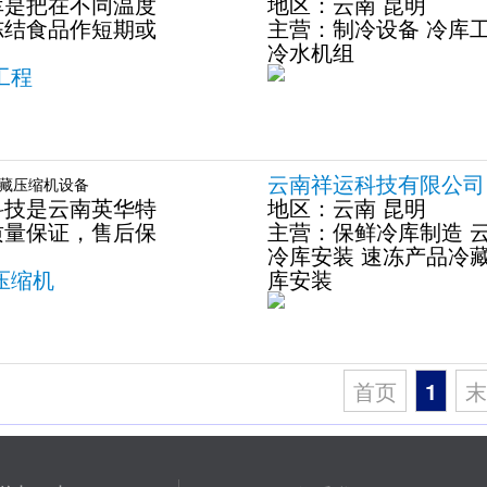
库是把在不同温度
地区：
云南
昆明
冻结食品作短期或
主营：
制冷设备
冷库
冷水机组
工程
云南祥运科技有限公司
藏压缩机设备
科技是云南英华特
地区：
云南
昆明
质量保证，售后保
主营：
保鲜冷库制造
冷库安装
速冻产品冷
压缩机
库安装
首页
1
末