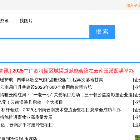
加入制
资讯
找图片
搜 索
简讯 | 2025中广欧特斯区域渠道赋能会议在云南玉溪圆满举办
暖护航 | 四季沐歌空气能“温暖校园”工程再次落地甘肃
[
企
亿！云南易门县共建设2026年600个食用菌智慧方舱
[
业
情暖云南红河： “一老一小” 关爱项目启动，三十载公益路彰显企业担
[
企
2亿元！云南漾濞县启动一个大项目
[
业
 标杆领航：2025太阳雨云南技术交流会暨项目观摩会成功举办
[
企
措施推进畜牧业高质量发展
[
业
0亿，云南罗平将建冷链项目
[
业
来自制冷快报·玉溪版