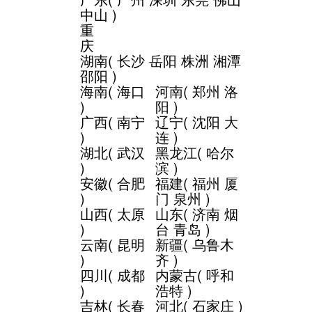
中山
)
重
庆
湖南
(
长沙
岳阳
株洲
湘潭
邵阳
)
海南
(
海口
河南
(
郑州
洛
)
阳
)
广西
(
南宁
辽宁
(
沈阳
大
)
连
)
湖北
(
武汉
黑龙江
(
哈尔
)
滨
)
安徽
(
合肥
福建
(
福州
厦
)
门
泉州
)
山西
(
太原
山东
(
济南
烟
)
台
青岛
)
云南
(
昆明
新疆
(
乌鲁木
)
齐
)
四川
(
成都
内蒙古
(
呼和
)
浩特
)
吉林
(
长春
河北
(
石家庄
)