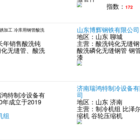
指数：
172
山东博辉钢铁有限公司
锈加工 冷库用钢管酸洗
地区：
山东
聊城
长年销售酸洗钝
主营：
酸洗钝化无缝钢
磷化无缝管、酸洗
酸洗磷化无缝钢管
钢
漆
济南瑞鸿特制冷设备有
瑞鸿特制冷设备有
司
0年成立于2019
地区：
山东
济南
主营：
制冷机组
比泽
机组
缩机
谷轮压缩机