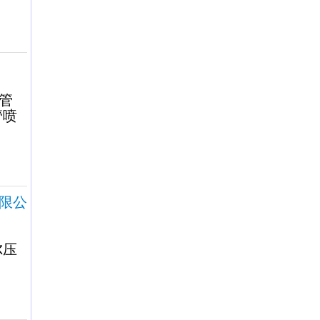
管
管喷
限公
尔压