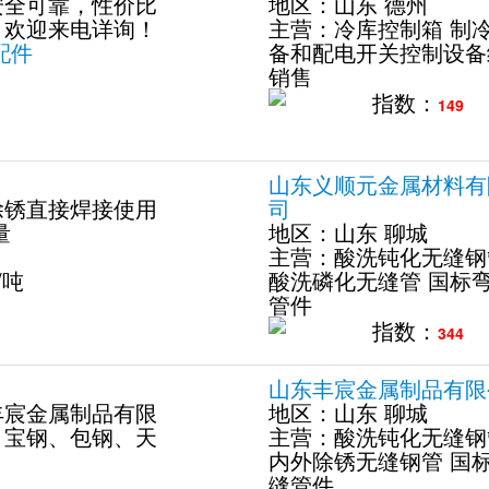
安全可靠，性价比
地区：
山东
德州
，欢迎来电详询！
主营：
冷库控制箱
制
配件
备和配电开关控制设备
销售
指数：
149
山东义顺元金属材料有
除锈直接焊接使用
司
量
地区：
山东
聊城
主营：
酸洗钝化无缝钢
/吨
酸洗磷化无缝管
国标
管件
指数：
344
山东丰宸金属制品有限
丰宸金属制品有限
地区：
山东
聊城
、宝钢、包钢、天
主营：
酸洗钝化无缝钢
内外除锈无缝钢管
国
缝管件