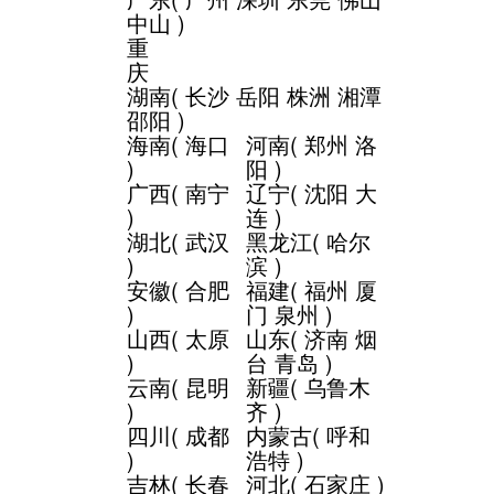
中山
)
重
庆
湖南
(
长沙
岳阳
株洲
湘潭
邵阳
)
海南
(
海口
河南
(
郑州
洛
)
阳
)
广西
(
南宁
辽宁
(
沈阳
大
)
连
)
湖北
(
武汉
黑龙江
(
哈尔
)
滨
)
安徽
(
合肥
福建
(
福州
厦
)
门
泉州
)
山西
(
太原
山东
(
济南
烟
)
台
青岛
)
云南
(
昆明
新疆
(
乌鲁木
)
齐
)
四川
(
成都
内蒙古
(
呼和
)
浩特
)
吉林
(
长春
河北
(
石家庄
)