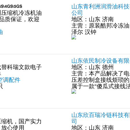
山东青利洲润滑油科技
4GS\5GS
洲压缩机冷冻机油
公司
S，品质保证，欢迎
地区：
山东
济南
主营：
原装酷邦冷冻油
油
泽尔
汉钟
山东依民制冷设备有限
代替科瑞文款电子
地区：
山东
德州
单
主营：
本产品解决了电
空调配件
压差控制盒接线烦琐的
只
属于一款“傻瓜式接线法
山东欣百瑞冷链科技有
压缩机，国产实力
司
，放心使用
地区：
山东
济南