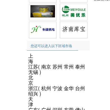
您还可以进入以下区域市场
上
海
江苏
(
南京
苏州
常州
泰州
无锡
)
北
京
浙江
(
杭州
宁波
金华
台州
绍兴
)
天
津
广东
(
广州
深圳
东莞
佛山