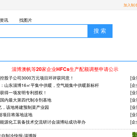
加入制
资讯
找图片
搜 索
淄博澳帆等20家企业HFCs生产配额调整申请公示
控股子公司3000万元项目环评获同意！
[
业
：山东淄博16㎡平集中供暖，空气能集中供暖新标杆
[
企
获得一项发明专利授权！
[
业
国内最大第四代制冷剂基地
[
业
4亿，该地将建预制菜产业园
[
业
链项目将落地这地
[
业
能源化工装备技术交流研讨会淄博站成功举办
[
企
海尔智慧楼宇等15家企业入选领航级智能工厂
[
企
来自制冷快报·淄博版