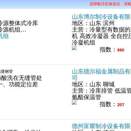
山东博尔制冷设备有限
冷源整体式冷库
地区：
山东
滨州
冷源机组…
主营：
冷量型有数据的
机组
机
高效冷凝器
全自控
冷凝机组
指数：
880
山东德尔福金属制品有
无缝钢管
与酸洗在无缝管处
司
一、功能定位差
地区：
山东
聊城
主营：
冷库排管
低温
氨酯保温管
指数：
207
德州富耀制冷设备有限