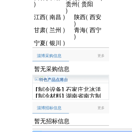
)
贵州
(
贵阳
)
江西
(
南昌
)
陕西
(
西安
)
甘肃
(
兰州
)
青海
(
西宁
)
宁夏
(
银川
)
淄博采购信息
更多
暂无采购信息
特色产品点将台
[
制冷设备
]
石家庄北冰洋
[
制冷材料
]
湖南省南方制
制冷设备工程有限公司
冷设备有限公司
淄博招标信息
更多
暂无招标信息