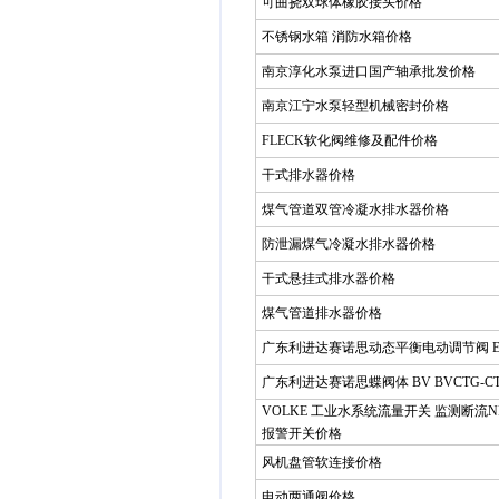
可曲挠双球体橡胶接头价格
不锈钢水箱 消防水箱价格
南京淳化水泵进口国产轴承批发价格
南京江宁水泵轻型机械密封价格
FLECK软化阀维修及配件价格
干式排水器价格
煤气管道双管冷凝水排水器价格
防泄漏煤气冷凝水排水器价格
干式悬挂式排水器价格
煤气管道排水器价格
广东利进达赛诺思动态平衡电动调节阀 E
广东利进达赛诺思蝶阀体 BV BVCTG-CT
VOLKE 工业水系统流量开关 监测断流NP
报警开关价格
风机盘管软连接价格
电动两通阀价格