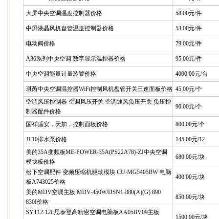
大屏中央空调温度控制器价格
58.00元/件
中屛液晶风机盘管温度控制器价格
53.00元/件
电动阀价格
79.00元/件
A36系列中央空调 数字显示温控器价格
95.00元/件
中央空调能量计量装置价格
4000.00元/台
琪芮中央空调温控器WiFi控制风机盘管开关三速面板价格
45.00元/个
空调风压控制器 空调风压开关 空调通风负压开关 负压控
90.00元/个
制器配件价格
国祥盾安，天加，控制面板价格
800.00元/个
JF10排水泵价格
145.00元/12
美的35A变频板ME-POWER-35A(PS22A78)-ZJ中央空调
680.00元/块
模块板价格
松下空调配件 变频压缩机驱动模块 CU-MG5405BW 电脑
400.00元/块
板A743025价格
美的MDV空调主板 MDV-450W/DSN1-880(A)(G) 890
850.00元/块
830I价格
SYT12-12L思泰登高精密空调电脑板AA05BV09主板
1500.00元/块