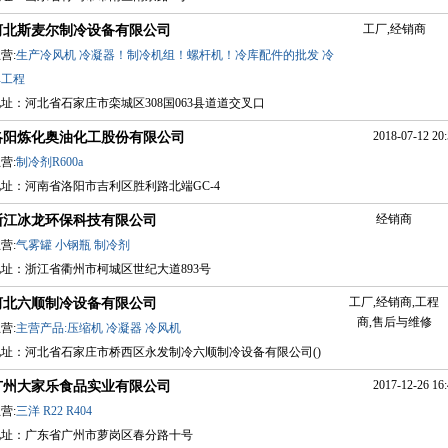
工厂,经销商
河北斯麦尔制冷设备有限公司
营:
生产冷风机
冷凝器！制冷机组！螺杆机！冷库配件的批发
冷
库工程
址：河北省石家庄市栾城区308国063县道道交叉口
2018-07-12 20:
洛阳炼化奥油化工股份有限公司
营:
制冷剂R600a
址：河南省洛阳市吉利区胜利路北端GC-4
经销商
浙江冰龙环保科技有限公司
营:
气雾罐
小钢瓶
制冷剂
地址：浙江省衢州市柯城区世纪大道893号
工厂,经销商,工程
河北六顺制冷设备有限公司
商,售后与维修
营:
主营产品:压缩机
冷凝器
冷风机
地址：河北省石家庄市桥西区永发制冷六顺制冷设备有限公司()
2017-12-26 16:
广州大家乐食品实业有限公司
营:
三洋
R22
R404
地址：广东省广州市萝岗区春分路十号