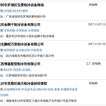
经销商
深圳市罗湖区宝景制冷设备商场
营:
压缩机
制冷剂
铜管
地址：广东省深圳市罗湖区晒布路65号
2017-11-07 13:
重庆金啊子制冷设备有限公司
营:
冷库库板
冷库机组
冷库两器
地址：重庆市沙坪坝区小龙坎金啊子制冷商城
2017-11-07 10:
南充鹏程万里制冷设备有限公司
营:
海亮铜管
金冷制冷剂
中财管道
地址：四川省南充市顺庆区滨江中路三段26号
工厂,经销商
江西博盛新型制冷剂有限公司
营:
制冷剂
清洗剂
压缩机
地址：江西省抚州市崇仁县区伟业路3号
经销商
长沙市芙蓉区南天制冷器材经营部
营:
冰龙牌制冷剂
中化蓝天金冷制冷剂
谷轮.泰康.丹佛斯等各系
列压缩机
地址：湖南省长沙市芙蓉区三湘大市场电子元件城11号蓝天制冷