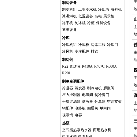
主
制冷设备
地
制冷机组
工业冷水机
冷却塔
海鲜机
冰淇淋机
低温设备
岛柜
展示柜
冻干机
制冰机
冷柜
保鲜设备
主
速冻设备
冷库
冷库机组
冷库板
冷库工程
冷库门
冷风机
冷库配件
排管
主
制冷剂
R22
R134A
R410A
R407C
R600A
R290
主
制冷空调配件
冷凝器
蒸发器
制冷电机
膨胀阀
压力控制器
电磁阀
制冷阀门
干燥过滤器
储液器
分离器
空调支架
主
铜配件
电路板
四通阀
单向阀
视液镜
电容
热泵
主
空气能热泵热水器
商用热水机
热泵水箱
热泵配件