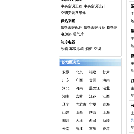
中央空调工程
中央空调设计
空调安装及维修
主
供热采暖
供热采暖配件
供热采暖设备
换热器
电加热
暖气片
主
制冷电器
冰箱
车载冰箱
酒柜
空调
按地区浏览
主
安徽
北京
福建
甘肃
广东
广西
贵州
海南
河北
河南
黑龙江
湖北
主
湖南
吉林
江苏
江西
辽宁
内蒙古
宁夏
青海
山东
山西
陕西
上海
主
四川
天津
西藏
新疆
云南
浙江
重庆
香港