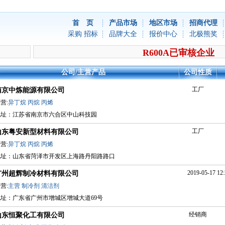
首 页
产品市场
地区市场
招商代理
采购
招标
品牌大全
报价中心
北极熊奖
R600A已审核企业
公司/主营产品
公司性质
工厂
南京中炼能源有限公司
营:
异丁烷
丙烷
丙烯
地址：江苏省南京市六合区中山科技园
工厂
山东粤安新型材料有限公司
营:
异丁烷
丙烷
丙烯
地址：山东省菏泽市开发区上海路丹阳路路口
2019-05-17 12:
广州超辉制冷材料有限公司
营:
主营
制冷剂
清洁剂
地址：广东省广州市增城区增城大道69号
经销商
山东恒聚化工有限公司