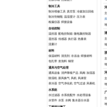
制冷工具
制冷维修工具
真空泵
冷媒加注回收
主
制冷剂钢瓶
温湿度计
压力表
检漏仪器
焊接设备
地
自动控制
温控器
配电控制箱
微电脑控制器
主
遥控器
传感器
执行器
热量表
流量计
地
材料
保温材料
清洗剂
冷冻油
焊接材料
主
包扎带
发泡料
铜管
通风与空气处理
通风设备
消声降噪产品
风阀
加湿器
除湿机
新风换气
风机
风淋室
主
表冷器
空气净化机
空气过滤
风幕机
水系统
水过滤器
水系统配件
水处理设备
主
水管件
水泵
水阀
集水器分水器
工程设计施工