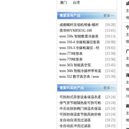
澳门
台湾
主
最新发布产品
更多>>
·
成都螺杆压缩机维修-螺杆
[16:20]
压缩机大修-离心压缩机维
·
英华特YM85E1G-100
[15:01]
主
修-上门拆解维保服务
·
testo 550s 智能数显冷媒表
[16:13]
真空套装
·
testo 316-4 冷媒检漏仪套装
[16:08]
·
testo 316-3 冷媒检漏仪 - 经
[16:02]
济型
·
testo-773钳形表
[15:58]
主
·
testo-770钳形表
[15:56]
·
testo 565i 智能真空泵
[15:45]
地
·
testo 560i 智能冷媒秤带有蓝
[15:42]
牙功能
·
testo 552 数字真空表 / testo
[15:39]
552i 智能真空探头
主
最新叫卖的产品
更多>>
3
·
可拆卸式异形设备保温衣柔
[23:24]
性设备隔热套
·
排气管节能隔热套可拆可检
[23:24]
修绝热节能环
·
中石化快拆阀门保温衣保温
[23:24]
主
被隔热套
·
可拆卸保温套节能高效价格
[23:24]
实惠
·
全自动自清洗过滤器
[18:25]
地
·
全自动反冲洗过滤器
[18:25]