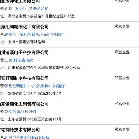
私营企业
湖北冷神化工有限公司
营:
丙烷（R290）
异戊烷
乙烯
址：湖北省襄樊市前进路31号世纪金源1017室
私营企业
上海汇甸精细化工有限公司
营:
制冷剂（氟利昂
碳氢环保新型制冷）
址：上海市嘉定区环城路601
私营企业
四川清溪电子科技有限公司
营:
三美
利化
鑫瑞欣
地址：四川省成都市金牛区城隍东巷82号6楼办公室
私营企业
西安轩顺制冷科技有限公司
营:
家用空调配件
中央空调辅料
冰箱配件
地址：陕西省西安市万年市场2楼5排7号
私营企业
山东紫翔化工销售有限公司
营:
制冷剂
氟利昂
冷媒
地址：山东省淄博市张店区万杰路123号
私营企业
富铭制冷技术有限公司
营:
所有型号制冷剂
R22
R134a