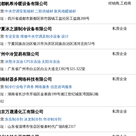
经销商,工程商
成都帆希冷暖设备有限公司
营:
中央空调安装辅材
二联供辅材
新风地暖辅材
地址：四川省成都市新都区班竹园镇工益社区工益路269号
私营企业
宁夏冰之源制冷设备有限公司
营:
专业安装
维修中央空调及制冷设备
设计
地址：宁夏回族自治区银川市兴庆区回族自治区清河北街53号
私营企业
广州中冷贸易有限公司
营:
冰熊冷冻油
CPI冷冻油
太阳冷冻油
址：广东省广州市白云区白云大道北1392号321-322室
私营企业
湖南材器多网络科技有限公司
营:
制冷行业电子商务
网络服务
信息咨询服务
地址：湖南省长沙市开福区金泰路199号湘江世纪城富湾国际2栋
102
私营企业
南京万晟通化工有限公司
营:
东岳制冷剂
冰龙制冷剂
华冷制冷剂
址：山东省淄博市张店区银泰时代广场B座2317