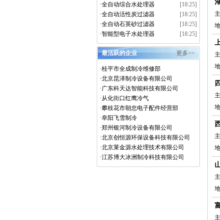
·
全自动综合水处理器
[18:25]
主
·
全自动活性炭过滤器
[18:25]
·
全自动石英砂过滤器
[18:25]
地
·
智能型电子水处理器
[18:25]
最活跃的企业
更多>>
主
地
·
桂平市全成制冷维修部
·
北京昆泽制冷设备有限公司
·
广东科天达智能科技有限公司
主
·
从化街口红鹰冷气
·
攀枝花市朝忠电子配件经营部
·
阜阳飞雪制冷
·
郑州银河制冷设备有限公司
主
·
北京创恒源环保设备科技有限公司
·
北京莱金源水处理技术有限公司
·
江苏博大冰洲制冷科技有限公司
主
主