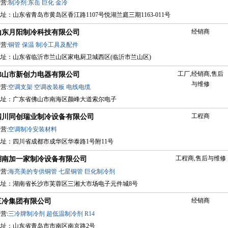
营:
制冷剂:东岳
巨化
金冷
址：山东省青岛市黄岛区香江路1107号悦湖兰庭三期1163-011号
经销商
山东月阳制冷科技有限公司
营:
铜管
保温
制冷工具及配件
地址：山东省临沂市兰山区家电厨卫城西区(临沂市兰山区)
工厂,经销商,售后
佛山市新创力电器有限公司
与维修
营:
空调支架
空调改装板
电线电缆
地址：广东省佛山市南海区颜峰大道索尔电子
工程商
四川同创瑞业制冷设备有限公司
营:
空调制冷安装材料
地址：四川省成都市成华区华泰路1号附11号
工程商,售后与维修
湖南加一家制冷设备有限公司
营:
海亮美的专供铜管
七星铜管
巨化制冷剂
地址：湖南省长沙市芙蓉区三湘大市场电子元件城8号
经销商
三冷集团有限公司
营:
三冷牌制冷剂
超低温制冷剂
R14
地址：山东省青岛市市南区南京路2号