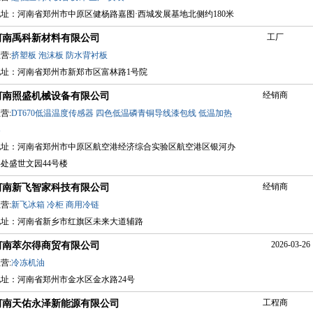
地址：河南省郑州市中原区健杨路嘉图·西城发展基地北侧约180米
工厂
河南禹科新材料有限公司
营:
挤塑板
泡沫板
防水背衬板
地址：河南省郑州市新郑市区富林路1号院
经销商
河南照盛机械设备有限公司
营:
DT670低温温度传感器
四色低温磷青铜导线漆包线
低温加热
器
地址：河南省郑州市中原区航空港经济综合实验区航空港区银河办
处盛世文园44号楼
经销商
河南新飞智家科技有限公司
营:
新飞冰箱
冷柜
商用冷链
地址：河南省新乡市红旗区未来大道辅路
2026-03-26 
河南萃尔得商贸有限公司
营:
冷冻机油
地址：河南省郑州市金水区金水路24号
工程商
河南天佑永泽新能源有限公司