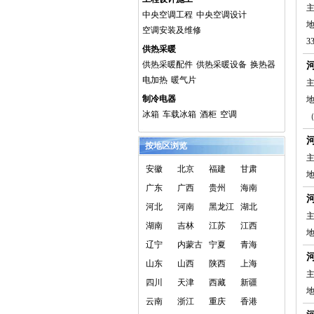
主
中央空调工程
中央空调设计
空调安装及维修
3
供热采暖
供热采暖配件
供热采暖设备
换热器
电加热
暖气片
主
制冷电器
冰箱
车载冰箱
酒柜
空调
按地区浏览
主
安徽
北京
福建
甘肃
广东
广西
贵州
海南
河北
河南
黑龙江
湖北
主
湖南
吉林
江苏
江西
辽宁
内蒙古
宁夏
青海
山东
山西
陕西
上海
主
四川
天津
西藏
新疆
云南
浙江
重庆
香港