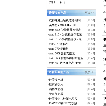
澳门
台湾
主
最新发布产品
更多>>
·
成都螺杆压缩机维修-螺杆
[16:20]
压缩机大修-离心压缩机维
·
英华特YM85E1G-100
[15:01]
主
修-上门拆解维保服务
·
testo 550s 智能数显冷媒表
[16:13]
真空套装
·
testo 316-4 冷媒检漏仪套装
[16:08]
·
testo 316-3 冷媒检漏仪 - 经
[16:02]
济型
·
testo-773钳形表
[15:58]
主
·
testo-770钳形表
[15:56]
·
testo 565i 智能真空泵
[15:45]
·
testo 560i 智能冷媒秤带有蓝
[15:42]
牙功能
·
testo 552 数字真空表 / testo
[15:39]
主
552i 智能真空探头
最新叫卖的产品
更多>>
·
硅胶发泡板
[09:48]
·
硅胶发热片
[09:48]
主
·
油桶加热器
[09:48]
·
管道加热器
[09:48]
·
硅胶发热片硅胶电热片
[09:48]
·
KAPTON和PET电热膜
[09:48]
主