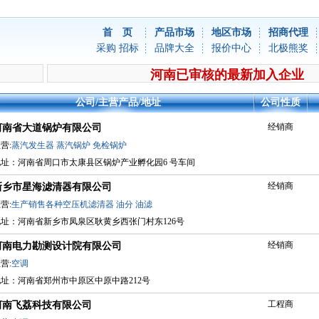
首 页
产品市场
地区市场
招商代理
采购
招标
品牌大全
报价中心
北极熊奖
河南已审核的最新加入企业
公司/主营产品/地址
公司性质
经销商
河南省大道锅炉有限公司
营:
蒸汽发生器
蒸汽锅炉
免检锅炉
地址：河南省周口市太康县区锅炉产业孵化园6 号车间
经销商
新乡市星海滤清器有限公司
营:
生产销售各种空压机滤清器
油分
油滤
地址：河南省新乡市凤泉区耿黄乡西张门村东126号
经销商
河南电力勘测设计院有限公司
营:
空调
地址：河南省郑州市中原区中原中路212号
工程商
河南飞荔科技有限公司