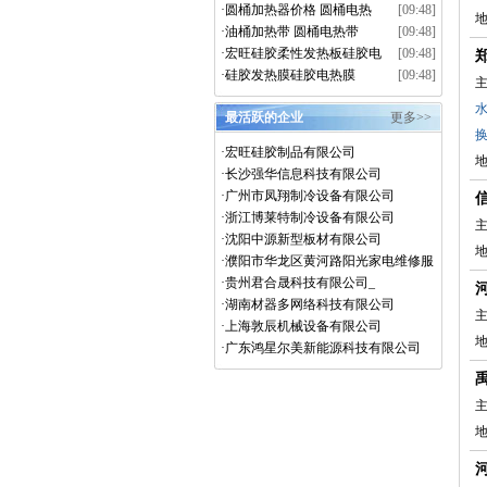
·
圆桶加热器价格 圆桶电热
[09:48]
带厂家
·
油桶加热带 圆桶电热带
[09:48]
·
宏旺硅胶柔性发热板硅胶电
[09:48]
热板
·
硅胶发热膜硅胶电热膜
[09:48]
主
最活跃的企业
更多>>
·
宏旺硅胶制品有限公司
·
长沙强华信息科技有限公司
·
广州市凤翔制冷设备有限公司
·
浙江博莱特制冷设备有限公司
主
·
沈阳中源新型板材有限公司
·
濮阳市华龙区黄河路阳光家电维修服
务部
·
贵州君合晟科技有限公司_
·
湖南材器多网络科技有限公司
主
·
上海敦辰机械设备有限公司
·
广东鸿星尔美新能源科技有限公司
主