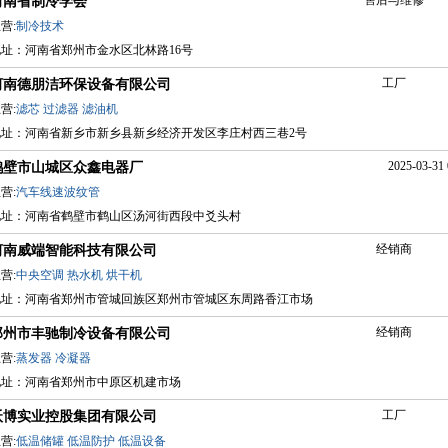
售后与维修
河南省制冷学会
营:
制冷技术
地址：河南省郑州市金水区北林路16号
工厂
河南德朋洁环保设备有限公司
营:
滤芯
过滤器
滤油机
地址：河南省新乡市新乡县新乡经济开发区李庄村西三巷2号
2025-03-31 
鹤壁市山城区众鑫电器厂
营:
汽车线速波纹管
地址：河南省鹤壁市鹤山区汤河街西段中爻头村
经销商
河南威端智能科技有限公司
营:
中央空调
热水机
烘干机
地址：河南省郑州市管城回族区郑州市管城区东周路香江市场
经销商
郑州市丰驰制冷设备有限公司
营:
蒸发器
冷凝器
地址：河南省郑州市中原区机建市场
工厂
沃博实业控股集团有限公司
营:
低温储罐
低温防护
低温设备