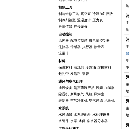
制冷工具
制冷维修工具
真空泵
冷媒加注回收
制冷剂钢瓶
温湿度计
压力表
主
检漏仪器
焊接设备
自动控制
温控器
配电控制箱
微电脑控制器
主
遥控器
传感器
执行器
热量表
流量计
材料
保温材料
清洗剂
冷冻油
焊接材料
事
包扎带
发泡料
铜管
通风与空气处理
主
通风设备
消声降噪产品
风阀
加湿器
除湿机
新风换气
风机
风淋室
表冷器
空气净化机
空气过滤
风幕机
水系统
主
水过滤器
水系统配件
水处理设备
水管件
水泵
水阀
集水器分水器
工程设计施工