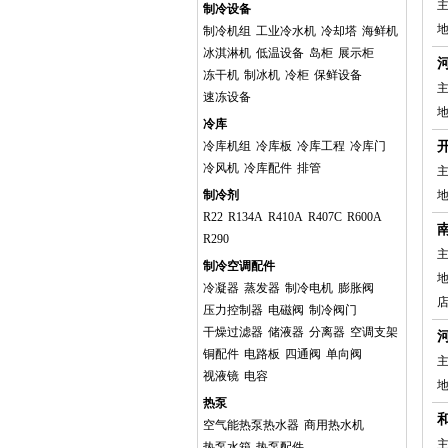
主
制冷设备
制冷机组
工业冷水机
冷却塔
海鲜机
冰淇淋机
低温设备
岛柜
展示柜
冻干机
制冰机
冷柜
保鲜设备
主
速冻设备
冷库
冷库机组
冷库板
冷库工程
冷库门
冷风机
冷库配件
排管
主
制冷剂
R22
R134A
R410A
R407C
R600A
R290
主
制冷空调配件
冷凝器
蒸发器
制冷电机
膨胀阀
压力控制器
电磁阀
制冷阀门
干燥过滤器
储液器
分离器
空调支架
铜配件
电路板
四通阀
单向阀
主
视液镜
电容
热泵
空气能热泵热水器
商用热水机
主
热泵水箱
热泵配件