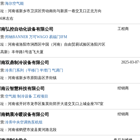
营:
海尔空气能
地址：河南省新乡市卫滨区劳动南街与新原一巷交叉口正北方向
36米左右
工程商
河南弘控自动化设备有限公司
营:
邦纳BANNER
万可WAGO
易福门IFM
地址：河南省洛阳市涧西区中国（河南）自由贸易试验区洛阳片区
（高新）丰华路1号连飞大厦
2025-03-07 
河南双鼎制冷设备有限公司
营:
冷库门系列（平移门
半埋门
气调门
地址：河南省新乡市原阳县区齐街镇
经销商
河南云智慧科技有限公司
营:
空气能
制冷设备
工程项目
地址：河南省开封市龙亭区集英街郑开大道交叉口上城金座707室
经销商
河南鹤晨冷暖设备有限公司
营:
冷库中央空调热泵机组
地址：河南省鹤壁市浚县黄河路北段