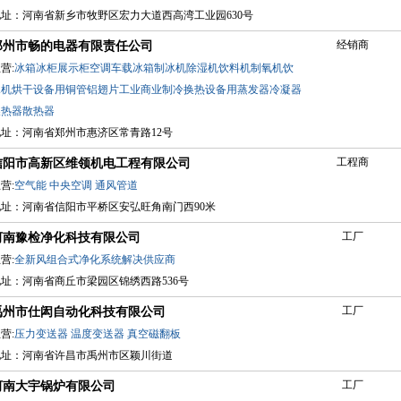
地址：河南省新乡市牧野区宏力大道西高湾工业园630号
经销商
郑州市畅的电器有限责任公司
营:
冰箱冰柜展示柜空调车载冰箱制冰机除湿机饮料机制氧机饮
水机烘干设备用铜管铝翅片工业商业制冷换热设备用蒸发器冷凝器
换热器散热器
地址：河南省郑州市惠济区常青路12号
工程商
信阳市高新区维领机电工程有限公司
营:
空气能
中央空调
通风管道
地址：河南省信阳市平桥区安弘旺角南门西90米
工厂
河南豫检净化科技有限公司
营:
全新风组合式净化系统解决供应商
地址：河南省商丘市梁园区锦绣西路536号
工厂
禹州市仕闳自动化科技有限公司
营:
压力变送器
温度变送器
真空磁翻板
地址：河南省许昌市禹州市区颖川街道
工厂
河南大宇锅炉有限公司