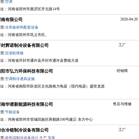
营:
空调
地址：河南省郑州市惠济区开元路14号
2026-04-20 
河南有限公司
营:
冷库板材和配套设备
地址：河南省郑州市巩义市区。
工厂
开封辉诺制冷设备有限公司
营:
压缩机维修
地址：河南省开封市通许县开封市通许县曹植大道
经销商
南阳市弘力环保科技有限公司
营:
空调制冷通风设施
地址：河南省南阳市卧龙区文化路格力电器（现代电器）盛世龙源
店
售后与维修
河南华谱新能源科技有限公司
营:
节能设备
地址：河南省郑州市管城回族区商都路100号建正·东方中心
工厂
和合冷链制冷设备有限公司
营:
超低温制冷设备设计
生产
安装