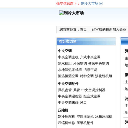
强华信息旗下：
制冷大市场
您当前位置：
首页
—
已审核的最新加入企业
按分类浏览
中央空调
中央空调主机
户式中央空调
主
冷水机组
环保空调
变频中央空调
水地源热泵机组
洁净空调
恒温恒湿空调
特种空调
溴化锂机组
主
中央空调配件
风机盘管
风管
中央空调控制器
中央空调温控器
组合式空调
中央空调末端
风口
主
压缩机
制冷压缩机
空调压缩机
冰箱压缩机
压缩机维修
压缩机配件