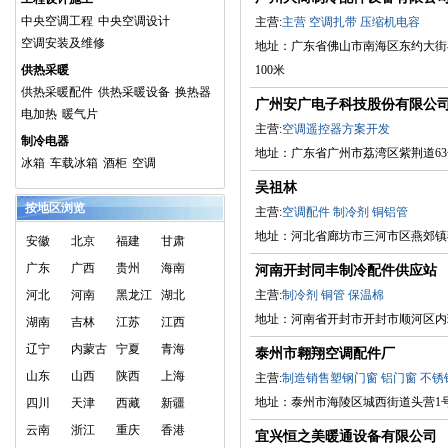
中央空调工程
中央空调设计
主营:
主营
空调扎带
压缩机电容
空调安装及维修
地址：广东省佛山市南海区东约大街
供热采暖
100米
供热采暖配件
供热采暖设备
换热器
广州安广电子科技股份有限公
电加热
暖气片
主营:
空调遥控器方案开发
制冷电器
地址：广东省广州市荔湾区紫荆道63
冰箱
车载冰箱
酒柜
空调
吴祖林
按地区浏览
主营:
空调配件
制冷剂
铜铝管
地址：河北省廊坊市三河市区燕郊镇
安徽
北京
福建
甘肃
广东
广西
贵州
海南
河南开封同丰制冷配件供应站
河北
河南
黑龙江
湖北
主营:
制冷剂
铜管
保温棉
地址：河南省开封市开封市顺河区内
湖南
吉林
江苏
江西
辽宁
内蒙古
宁夏
青海
泰州市翱翔空调配件厂
山东
山西
陕西
上海
主营:
制造销售塑钢门窗
铝门窗
不锈
地址：泰州市海陵区城西街道头营1
四川
天津
西藏
新疆
云南
浙江
重庆
香港
宜兴恒之美暖通设备有限公司