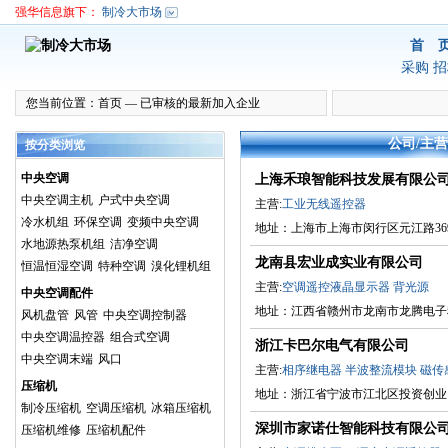
强华信息旗下：
制冷大市场
首 
采购
招
您当前位置：
首页
—
已审核的最新加入企业
公司/主
按分类浏览
中央空调
上海禾琅智能科技发展有限公
中央空调主机
户式中央空调
主营:
工业无线遥控器
冷水机组
环保空调
变频中央空调
地址：上海市上海市闵行区元江路3699
水地源热泵机组
洁净空调
龙南县宏业成实业有限公司
恒温恒湿空调
特种空调
溴化锂机组
主营:
空调遥控液晶显示器
背光源
中央空调配件
地址：江西省赣州市龙南市龙腾电子
风机盘管
风管
中央空调控制器
中央空调温控器
组合式空调
浙江卡巴尔电气有限公司
中央空调末端
风口
主营:
相序继电器
半波整流模块
磁传
压缩机
地址：浙江省宁波市江北区投资创业园通
制冷压缩机
空调压缩机
冰箱压缩机
深圳市家诺仕智能科技有限公
压缩机维修
压缩机配件