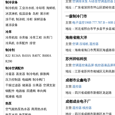
主营:
空调排水泵
Ai语音空调遥控器
制冷设备
地址：广东省深圳市坪山区碧岭街道
制冷机组
工业冷水机
冷却塔
海鲜机
冰淇淋机
低温设备
岛柜
展示柜
一森制冷门市
冻干机
制冰机
冷柜
保鲜设备
主营:
电子温空196B
777.787.B～60B
速冻设备
地址：河北省邢台市平乡县平乡县城
冷库
冷库机组
冷库板
冷库工程
冷库门
海南省南大洋
冷风机
冷库配件
排管
主营:
空调
压缩机
遥控器
制冷剂
地址：海南省海口市秀英区海盛路琼
R22
R134A
R410A
R407C
R600A
苏州祥钰科技
R290
主营:
空调遥控液晶屏
线控器液晶屏
制冷空调配件
地址：江苏省苏州市相城区元和高新区
冷凝器
蒸发器
制冷电机
膨胀阀
压力控制器
电磁阀
制冷阀门
成都市众鑫电子
干燥过滤器
储液器
分离器
空调支架
主营:
遥控器
铜配件
电路板
四通阀
单向阀
地址：四川省成都市新都区龙赵路
视液镜
电容
成都成全电子厂
热泵
主营:
遥控器
线控器
空气能热泵热水器
商用热水机
地址：四川省成都市新都区木兰镇
热泵水箱
热泵配件