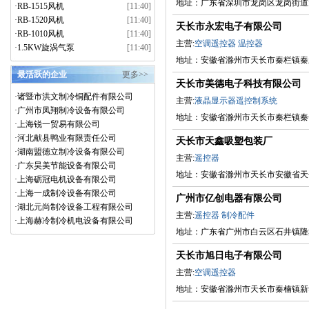
地址：广东省深圳市龙岗区龙岗街道龙
·
RB-1515风机
[11:40]
·
RB-1520风机
[11:40]
天长市永宏电子有限公司
·
RB-1010风机
[11:40]
主营:
空调遥控器
温控器
·
1.5KW旋涡气泵
[11:40]
地址：安徽省滁州市天长市秦栏镇秦
最活跃的企业
更多>>
天长市美德电子科技有限公司
·
诸暨市洪文制冷铜配件有限公司
主营:
液晶显示器遥控制系统
·
广州市凤翔制冷设备有限公司
地址：安徽省滁州市天长市秦栏镇秦
·
上海锐一贸易有限公司
·
河北献县鸭业有限责任公司
天长市天鑫吸塑包装厂
·
湖南盟德立制冷设备有限公司
主营:
遥控器
·
广东昊美节能设备有限公司
地址：安徽省滁州市天长市安徽省天
·
上海砺冠电机设备有限公司
·
上海一成制冷设备有限公司
广州市亿创电器有限公司
·
湖北元尚制冷设备工程有限公司
主营:
遥控器
制冷配件
·
上海赫冷制冷机电设备有限公司
地址：广东省广州市白云区石井镇隆
天长市旭日电子有限公司
主营:
空调遥控器
地址：安徽省滁州市天长市秦楠镇新