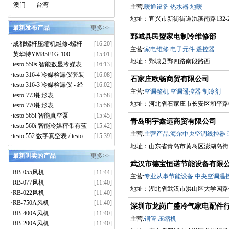
澳门
台湾
主营:
暖通设备
热水器
地暖
地址：宜兴市新街街道氿滨南路132-
最新发布产品
更多>>
鄄城县民盟家电制冷维修部
·
成都螺杆压缩机维修-螺杆
[16:20]
主营:
家电维修
电子元件
遥控器
压缩机大修-离心压缩机维
·
英华特YM85E1G-100
[15:01]
地址：鄄城县鄄四路南段路西
修-上门拆解维保服务
·
testo 550s 智能数显冷媒表
[16:13]
真空套装
·
testo 316-4 冷媒检漏仪套装
[16:08]
石家庄欧畅商贸有限公司
·
testo 316-3 冷媒检漏仪 - 经
[16:02]
主营:
空调整机
空调遥控器
制冷剂
济型
·
testo-773钳形表
[15:58]
地址：河北省石家庄市长安区和平路6
·
testo-770钳形表
[15:56]
·
testo 565i 智能真空泵
[15:45]
青岛明宇鑫远商贸有限公司
·
testo 560i 智能冷媒秤带有蓝
[15:42]
主营:
主营产品:海尔中央空调线控器
牙功能
·
testo 552 数字真空表 / testo
[15:39]
552i 智能真空探头
地址：山东省青岛市黄岛区澎湖岛街1
最新叫卖的产品
更多>>
武汉市德宝恒诺节能设备有限
·
RB-055风机
[11:44]
主营:
专业从事节能设备
中央空调温
·
RB-077风机
[11:40]
地址：湖北省武汉市洪山区大学园路
·
RB-022风机
[11:40]
·
RB-750A风机
[11:40]
深圳市龙岗广盛冷气家电配件
·
RB-400A风机
[11:40]
主营:
铜管
压缩机
·
RB-200A风机
[11:40]