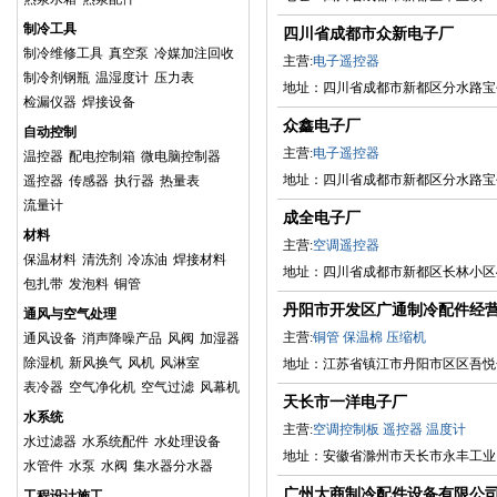
制冷工具
四川省成都市众新电子厂
制冷维修工具
真空泵
冷媒加注回收
主营:
电子遥控器
制冷剂钢瓶
温湿度计
压力表
地址：四川省成都市新都区分水路宝创
检漏仪器
焊接设备
众鑫电子厂
自动控制
主营:
电子遥控器
温控器
配电控制箱
微电脑控制器
地址：四川省成都市新都区分水路宝创
遥控器
传感器
执行器
热量表
流量计
成全电子厂
材料
主营:
空调遥控器
保温材料
清洗剂
冷冻油
焊接材料
地址：四川省成都市新都区长林小区
包扎带
发泡料
铜管
丹阳市开发区广通制冷配件经
通风与空气处理
主营:
铜管
保温棉
压缩机
通风设备
消声降噪产品
风阀
加湿器
除湿机
新风换气
风机
风淋室
地址：江苏省镇江市丹阳市区区吾悦金
表冷器
空气净化机
空气过滤
风幕机
天长市一洋电子厂
水系统
主营:
空调控制板
遥控器
温度计
水过滤器
水系统配件
水处理设备
地址：安徽省滁州市天长市永丰工业
水管件
水泵
水阀
集水器分水器
广州大商制冷配件设备有限公
工程设计施工