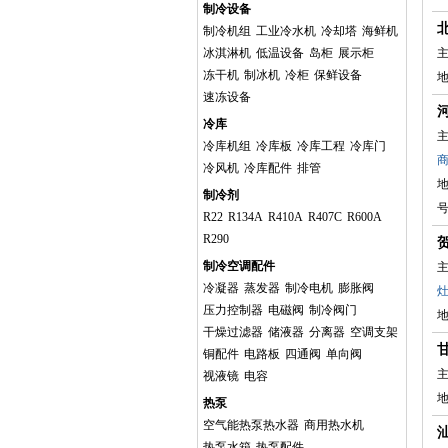
制冷设备
制冷机组
工业冷水机
冷却塔
海鲜机
冰淇淋机
低温设备
岛柜
展示柜
主
冻干机
制冰机
冷柜
保鲜设备
速冻设备
冷库
主
冷库机组
冷库板
冷库工程
冷库门
冷风机
冷库配件
排管
制冷剂
R22
R134A
R410A
R407C
R600A
R290
制冷空调配件
主
冷凝器
蒸发器
制冷电机
膨胀阀
压力控制器
电磁阀
制冷阀门
干燥过滤器
储液器
分离器
空调支架
铜配件
电路板
四通阀
单向阀
主
视液镜
电容
热泵
空气能热泵热水器
商用热水机
热泵水箱
热泵配件