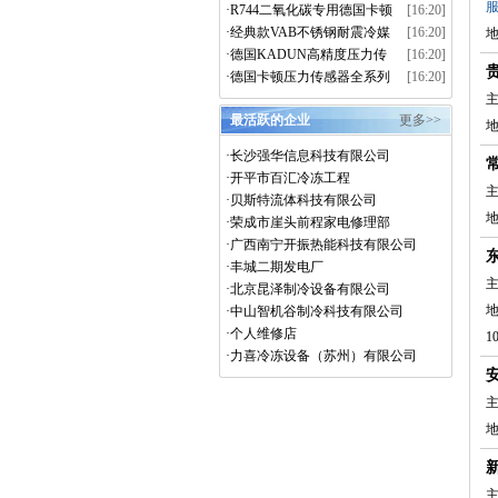
不锈钢耐震冷媒压力表全系
·
R744二氧化碳专用德国卡顿
[16:20]
列
KADUN冷媒压力表系列
·
经典款VAB不锈钢耐震冷媒
[16:20]
地
压力表全系列
·
德国KADUN高精度压力传
[16:20]
感器
·
德国卡顿压力传感器全系列
[16:20]
主
最活跃的企业
更多>>
·
长沙强华信息科技有限公司
·
开平市百汇冷冻工程
主
·
贝斯特流体科技有限公司
·
荣成市崖头前程家电修理部
·
广西南宁开振热能科技有限公司
·
丰城二期发电厂
主
·
北京昆泽制冷设备有限公司
·
中山智机谷制冷科技有限公司
·
个人维修店
1
·
力喜冷冻设备（苏州）有限公司
主
地
主