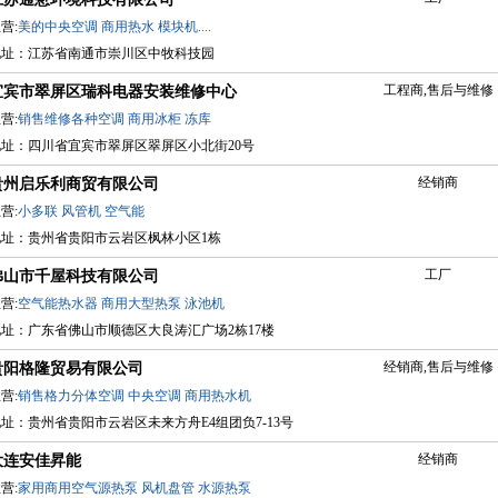
营:
美的中央空调
商用热水
模块机....
地址：江苏省南通市崇川区中牧科技园
工程商,售后与维修
宜宾市翠屏区瑞科电器安装维修中心
营:
销售维修各种空调
商用冰柜
冻库
地址：四川省宜宾市翠屏区翠屏区小北街20号
经销商
贵州启乐利商贸有限公司
营:
小多联
风管机
空气能
地址：贵州省贵阳市云岩区枫林小区1栋
工厂
佛山市千屋科技有限公司
营:
空气能热水器
商用大型热泵
泳池机
地址：广东省佛山市顺德区大良涛汇广场2栋17楼
经销商,售后与维修
贵阳格隆贸易有限公司
营:
销售格力分体空调
中央空调
商用热水机
址：贵州省贵阳市云岩区未来方舟E4组团负7-13号
经销商
大连安佳昇能
营:
家用商用空气源热泵
风机盘管
水源热泵