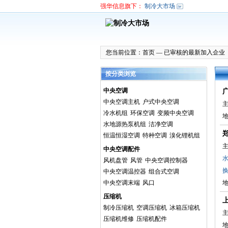
强华信息旗下：
制冷大市场
您当前位置：
首页
—
已审核的最新加入企业
按分类浏览
中央空调
中央空调主机
户式中央空调
主
冷水机组
环保空调
变频中央空调
水地源热泵机组
洁净空调
恒温恒湿空调
特种空调
溴化锂机组
主
中央空调配件
风机盘管
风管
中央空调控制器
中央空调温控器
组合式空调
中央空调末端
风口
压缩机
制冷压缩机
空调压缩机
冰箱压缩机
主
压缩机维修
压缩机配件
地