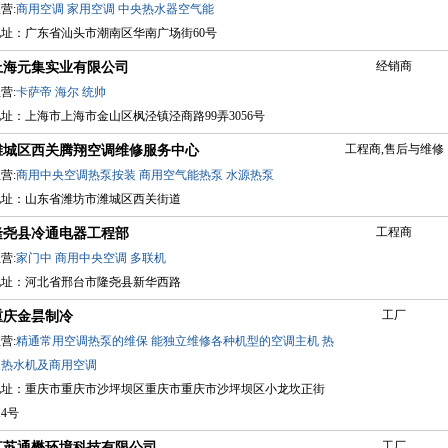
营:
商用空调
家用空调
中央热水器空气能
地址：广东省汕头市潮南区华南广场街60号
经销商
上海元集实业有限公司
营:
卡萨帝
海尔
统帅
址：上海市上海市金山区枫泾镇泾商路99弄3056号
工程商,售后与维修
潍城区西关腾翔空调维修服务中心
营:
商用中央空调热泵按装
商用空气能热泵
水源热泵
地址：山东省潍坊市潍城区西关街道
工程商
隆尧县冷通电器工程部
营:
家门中
商用中央空调
多联机
地址：河北省邢台市隆尧县新华西路
工厂
重庆金昙制冷
营:
精通常用空调热泵的维保
能独立维修各种机型的空调主机
热
泵热水机及商用空调
地址：重庆市重庆市沙坪坝区重庆市重庆市沙坪坝区小龙坎正街
14号
工厂
江苏通懋环境科技有限公司