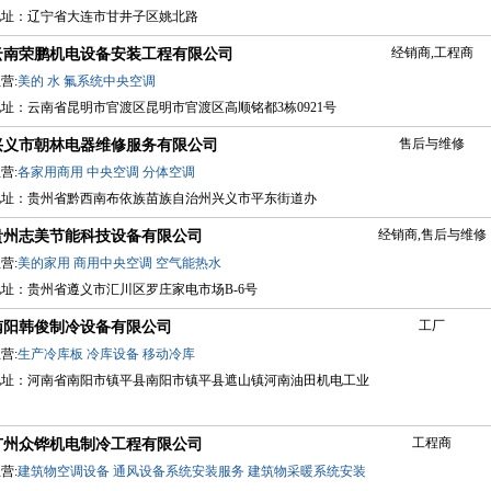
地址：辽宁省大连市甘井子区姚北路
经销商,工程商
云南荣鹏机电设备安装工程有限公司
营:
美的
水
氟系统中央空调
址：云南省昆明市官渡区昆明市官渡区高顺铭都3栋0921号
售后与维修
兴义市朝林电器维修服务有限公司
营:
各家用商用
中央空调
分体空调
地址：贵州省黔西南布依族苗族自治州兴义市平东街道办
经销商,售后与维修
贵州志美节能科技设备有限公司
营:
美的家用
商用中央空调
空气能热水
地址：贵州省遵义市汇川区罗庄家电市场B-6号
工厂
南阳韩俊制冷设备有限公司
营:
生产冷库板
冷库设备
移动冷库
地址：河南省南阳市镇平县南阳市镇平县遮山镇河南油田机电工业
园
工程商
广州众铧机电制冷工程有限公司
营:
建筑物空调设备
通风设备系统安装服务
建筑物采暖系统安装