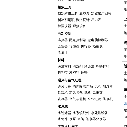
主
制冷工具
制冷维修工具
真空泵
冷媒加注回收
制冷剂钢瓶
温湿度计
压力表
检漏仪器
焊接设备
主
地
自动控制
温控器
配电控制箱
微电脑控制器
遥控器
传感器
执行器
热量表
主
流量计
材料
保温材料
清洗剂
冷冻油
焊接材料
包扎带
发泡料
铜管
主
通风与空气处理
通风设备
消声降噪产品
风阀
加湿器
除湿机
新风换气
风机
风淋室
主
表冷器
空气净化机
空气过滤
风幕机
水系统
水过滤器
水系统配件
水处理设备
3
水管件
水泵
水阀
集水器分水器
工程设计施工