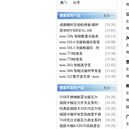
澳门
台湾
最新发布产品
更多>>
主
·
成都螺杆压缩机维修-螺杆
[16:20]
地
压缩机大修-离心压缩机维
·
英华特YM85E1G-100
[15:01]
修-上门拆解维保服务
·
testo 550s 智能数显冷媒表
[16:13]
真空套装
·
testo 316-4 冷媒检漏仪套装
[16:08]
主
·
testo 316-3 冷媒检漏仪 - 经
[16:02]
济型
·
testo-773钳形表
[15:58]
·
testo-770钳形表
[15:56]
·
testo 565i 智能真空泵
[15:45]
主
·
testo 560i 智能冷媒秤带有蓝
[15:42]
牙功能
·
testo 552 数字真空表 / testo
[15:39]
552i 智能真空探头
最新叫卖的产品
更多>>
主
·
VAB不锈钢耐震冷媒压力
[16:20]
表，耐低温耐高温红蓝法
·
德国卡顿压力开关全系列：
[16:20]
兰，德国进口硅油，进口机
电询13905251516（同微信）
·
经典款德国 KADUN压力传
[16:20]
芯，高精度
感器温度传感器、温湿度传
·
德国卡顿环保型高精度不锈
[16:20]
感器全系列
钢耐震冷媒压力表
·
VAB充注冷媒压力表全系列
[16:20]
主
（直径50mm-100mm）
·
德国卡顿KADUN高精度全
[16:20]