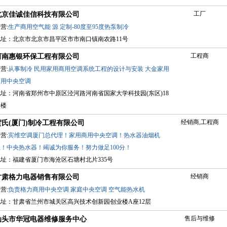
工厂
北京佳诚佳信科技有限公司
营:
生产商用空气能
源
定制-80度至95度热泵制冷
地址：北京市北京市昌平区市市南口镇南农路11号
工程商
河南惠银环保工程有限公司
营:
从事制冷
民用家用商用空调系统工程的设计与安装
大金家用
商用中央空调
地址：河南省郑州市中原区泾河路河南省国家大学科技园(东区)18
号楼
经销商,工程商
贺氏(厦门)制冷工程有限公司
营:
宾维空调厦门总代理！家用商用中央空调！热水器油烟机
灶！中央热水器！竭诚为你服务！努力做足100分！
地址：福建省厦门市海沧区石塘村北片335号
经销商
甘肃格力电器销售有限公司
营:
负责格力商用中央空调
家庭中央空调
空气能热水机
地址：甘肃省兰州市城关区高兴技术创新园创业楼A座12层
售后与维修
汕头市华冠电器维修服务中心