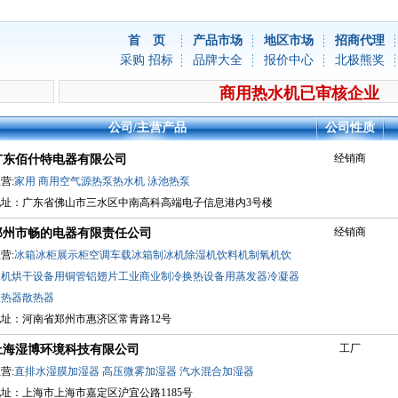
首 页
产品市场
地区市场
招商代理
采购
招标
品牌大全
报价中心
北极熊奖
商用热水机已审核企业
公司/主营产品
公司性质
经销商
广东佰什特电器有限公司
营:
家用
商用空气源热泵热水机
泳池热泵
地址：广东省佛山市三水区中南高科高端电子信息港内3号楼
经销商
郑州市畅的电器有限责任公司
营:
冰箱冰柜展示柜空调车载冰箱制冰机除湿机饮料机制氧机饮
水机烘干设备用铜管铝翅片工业商业制冷换热设备用蒸发器冷凝器
换热器散热器
地址：河南省郑州市惠济区常青路12号
工厂
上海湿博环境科技有限公司
营:
直排水湿膜加湿器
高压微雾加湿器
汽水混合加湿器
址：上海市上海市嘉定区沪宜公路1185号