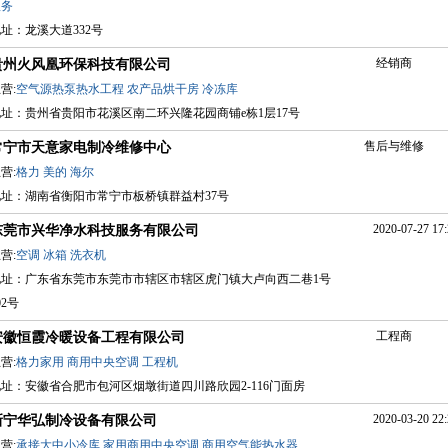
服务
址：龙溪大道332号
经销商
贵州火风凰环保科技有限公司
营:
空气源热泵热水工程
农产品烘干房
冷冻库
地址：贵州省贵阳市花溪区南二环兴隆花园商铺e栋1层17号
售后与维修
常宁市天意家电制冷维修中心
营:
格力
美的
海尔
地址：湖南省衡阳市常宁市板桥镇群益村37号
2020-07-27 17:
东莞市兴华净水科技服务有限公司
营:
空调
冰箱
洗衣机
地址：广东省东莞市东莞市市辖区市辖区虎门镇大卢向西二巷1号
02号
工程商
安徽恒霞冷暖设备工程有限公司
营:
格力家用
商用中央空调
工程机
址：安徽省合肥市包河区烟墩街道四川路欣园2-116门面房
2020-03-20 22:
新宁华弘制冷设备有限公司
营:
承接大中小冷库
家用商用中央空调
商用空气能热水器