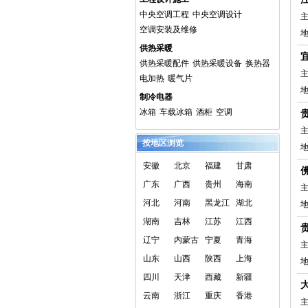
中央空调工程
中央空调设计
主
空调安装及维修
供热采暖
供热采暖配件
供热采暖设备
换热器
主
电加热
暖气片
制冷电器
冰箱
车载冰箱
酒柜
空调
主
按地区浏览
安徽
北京
福建
甘肃
广东
广西
贵州
海南
主
河北
河南
黑龙江
湖北
湖南
吉林
江苏
江西
辽宁
内蒙古
宁夏
青海
主
山东
山西
陕西
上海
地
四川
天津
西藏
新疆
云南
浙江
重庆
香港
主