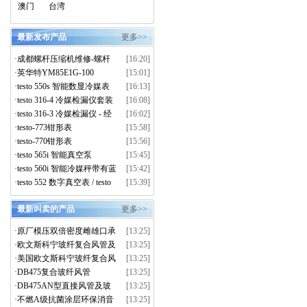
澳门
台湾
最新发布产品
更多>>
·
成都螺杆压缩机维修-螺杆
[16:20]
压缩机大修-离心压缩机维
·
英华特YM85E1G-100
[15:01]
修-上门拆解维保服务
·
testo 550s 智能数显冷媒表
[16:13]
真空套装
·
testo 316-4 冷媒检漏仪套装
[16:08]
·
testo 316-3 冷媒检漏仪 - 经
[16:02]
济型
·
testo-773钳形表
[15:58]
·
testo-770钳形表
[15:56]
·
testo 565i 智能真空泵
[15:45]
·
testo 560i 智能冷媒秤带有蓝
[15:42]
牙功能
·
testo 552 数字真空表 / testo
[15:39]
552i 智能真空探头
最新叫卖的产品
更多>>
·
原厂模压双倍密度雌雄口承
[13:25]
插式连接的复合玻纤直接风
·
欧文斯科宁玻纤复合风管及
[13:25]
管
玻璃棉材料
·
美国欧文斯科宁玻纤复合风
[13:25]
管
·
DB475复合玻纤风管
[13:25]
·
DB475AN型直接风管及玻
[13:25]
纤复合风管 玻纤复合风管
·
不燃A级抗菌涂层环保消音
[13:25]