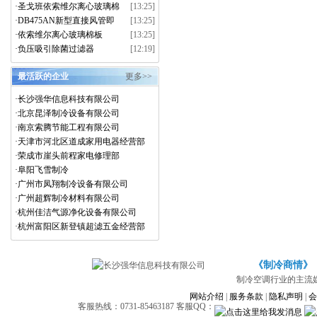
玻纤风管 玻纤复合风管
·
圣戈班依索维尔离心玻璃棉
[13:25]
制品
·
DB475AN新型直接风管即
[13:25]
玻纤复合风管
·
依索维尔离心玻璃棉板
[13:25]
isover
·
负压吸引除菌过滤器
[12:19]
最活跃的企业
更多>>
·
长沙强华信息科技有限公司
·
北京昆泽制冷设备有限公司
·
南京索腾节能工程有限公司
·
天津市河北区道成家用电器经营部
·
荣成市崖头前程家电修理部
·
阜阳飞雪制冷
·
广州市凤翔制冷设备有限公司
·
广州超辉制冷材料有限公司
·
杭州佳洁气源净化设备有限公司
·
杭州富阳区新登镇超滤五金经营部
《制冷商情》
制冷空调行业的主流
网站介绍
|
服务条款
|
隐私声明
|
会
客服热线：0731-85463187 客服QQ：