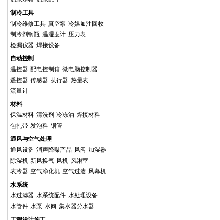
制冷工具
制冷维修工具
真空泵
冷媒加注回收
制冷剂钢瓶
温湿度计
压力表
检漏仪器
焊接设备
自动控制
温控器
配电控制箱
微电脑控制器
遥控器
传感器
执行器
热量表
流量计
材料
保温材料
清洗剂
冷冻油
焊接材料
包扎带
发泡料
铜管
通风与空气处理
通风设备
消声降噪产品
风阀
加湿器
除湿机
新风换气
风机
风淋室
表冷器
空气净化机
空气过滤
风幕机
水系统
水过滤器
水系统配件
水处理设备
水管件
水泵
水阀
集水器分水器
工程设计施工