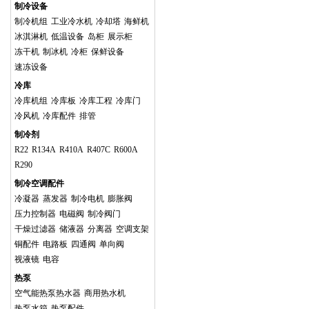
制冷设备
制冷机组
工业冷水机
冷却塔
海鲜机
冰淇淋机
低温设备
岛柜
展示柜
冻干机
制冰机
冷柜
保鲜设备
速冻设备
冷库
冷库机组
冷库板
冷库工程
冷库门
冷风机
冷库配件
排管
制冷剂
R22
R134A
R410A
R407C
R600A
R290
制冷空调配件
冷凝器
蒸发器
制冷电机
膨胀阀
压力控制器
电磁阀
制冷阀门
干燥过滤器
储液器
分离器
空调支架
铜配件
电路板
四通阀
单向阀
视液镜
电容
热泵
空气能热泵热水器
商用热水机
热泵水箱
热泵配件